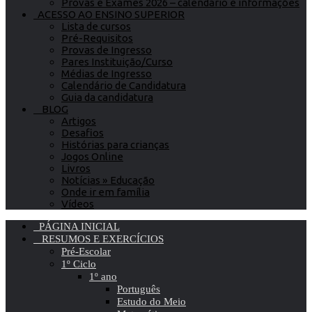
Provas e Exames 2026 – calendário e informações
ACESSO AO ENSINO SUPERIOR
Lista de cursos
Pré-Requisitos
Provas de Ingresso
Pares Instituição/Curso
Médias de Ingresso
Calendário de Candidatura
Guia da candidatura
BLOG
Artigos
Desafios
Histórias para crianças
Jogos Online
Livros
Notícias » Educação
Onde ir em família
Vídeos
PÁGINA INICIAL
RESUMOS E EXERCÍCIOS
Pré-Escolar
1º Ciclo
1º ano
Português
Estudo do Meio