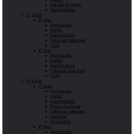
Estudo do Meio
Matemática
2º Ciclo
5º ano
Português
Inglês
Matemática
Ciências Naturais
HGP
6º ano
Português
Inglês
Matemática
Ciências Naturais
HGP
3º Ciclo
7º ano
Português
Inglês
Matemática
Físico-Química
Ciências naturais
História
Geografia
8º ano
Português