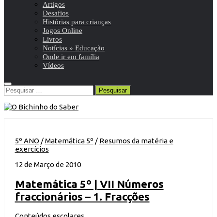
Artigos
Desafios
Histórias para crianças
Jogos Online
Livros
Notícias » Educação
Onde ir em família
Vídeos
Pesquisar
por:
5º ANO
/
Matemática 5º
/
Resumos da matéria e
exercícios
12 de Março de 2010
Matemática 5º | VII Números
fraccionários – 1. Fracções
Conteúdos escolares