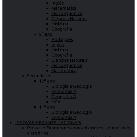
Inglês
Matemática
Físico-Química
Ciências Naturais
História
Geografia
9º ano
Português
Inglês
História
Geografia
Ciências Naturais
Físico-Química
Matemática
Secundário
10º ano
Biologia e Geologia
Economia A
Geografia A
HCA
11º ano
Biologia e Geologia
Economia A
PROVAS E EXAMES NACIONAIS
Provas e Exames de anos anteriores – enunciados
e critérios