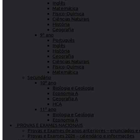
Inglês
Matemática
Físico-Química
Ciências Naturais
História
Geografia
9º ano
Português
Inglês
História
Geografia
Ciências Naturais
Físico-Química
Matemática
Secundário
10º ano
Biologia e Geologia
Economia A
Geografia A
HCA
11º ano
Biologia e Geologia
Economia A
PROVAS E EXAMES NACIONAIS
Provas e Exames de anos anteriores – enunciados e c
Provas e Exames 2026 – calendário e informações