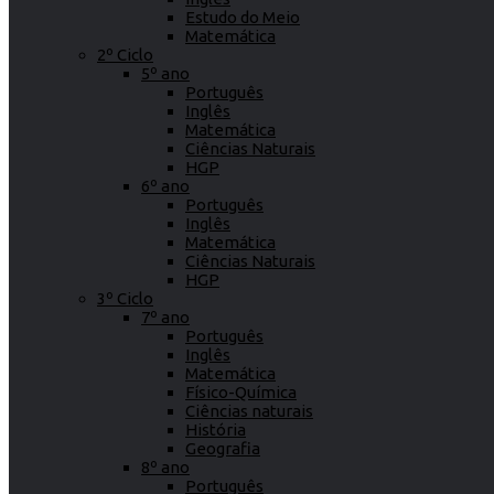
Estudo do Meio
Matemática
2º Ciclo
5º ano
Português
Inglês
Matemática
Ciências Naturais
HGP
6º ano
Português
Inglês
Matemática
Ciências Naturais
HGP
3º Ciclo
7º ano
Português
Inglês
Matemática
Físico-Química
Ciências naturais
História
Geografia
8º ano
Português