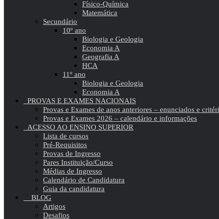
Físico-Química
Matemática
Secundário
10º ano
Biologia e Geologia
Economia A
Geografia A
HCA
11º ano
Biologia e Geologia
Economia A
PROVAS E EXAMES NACIONAIS
Provas e Exames de anos anteriores – enunciados e critér
Provas e Exames 2026 – calendário e informações
ACESSO AO ENSINO SUPERIOR
Lista de cursos
Pré-Requisitos
Provas de Ingresso
Pares Instituição/Curso
Médias de Ingresso
Calendário de Candidatura
Guia da candidatura
BLOG
Artigos
Desafios