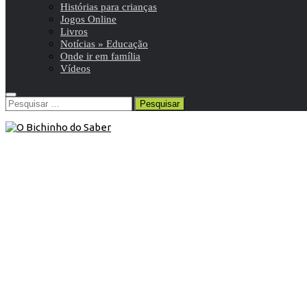
Histórias para crianças
Jogos Online
Livros
Notícias » Educação
Onde ir em família
Vídeos
Pesquisar
por:
5º ANO
/
História e Geografia de Portugal 5º
/
Resumos da
matéria e exercícios
11 de Novembro de 2011
História e Geografia de Portugal 5º
ano | Portugal: da União Ibérica à
restauração da independência