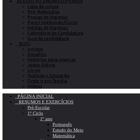
ACESSO AO ENSINO SUPERIOR
Lista de cursos
Pré-Requisitos
Provas de Ingresso
Pares Instituição/Curso
Médias de Ingresso
Calendário de Candidatura
Guia da candidatura
BLOG
Artigos
Desafios
Histórias para crianças
Jogos Online
Livros
Notícias » Educação
Onde ir em família
Vídeos
PÁGINA INICIAL
RESUMOS E EXERCÍCIOS
Pré-Escolar
1º Ciclo
1º ano
Português
Estudo do Meio
Matemática