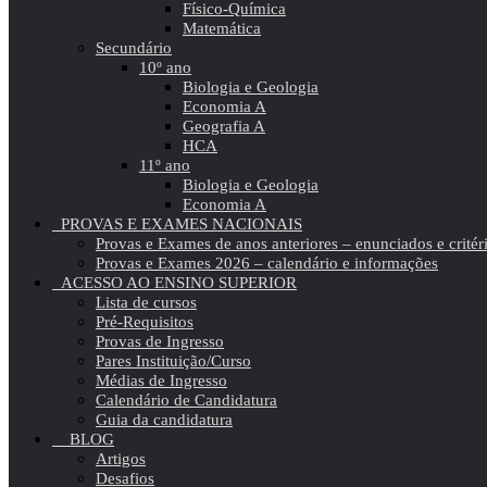
Físico-Química
Matemática
Secundário
10º ano
Biologia e Geologia
Economia A
Geografia A
HCA
11º ano
Biologia e Geologia
Economia A
PROVAS E EXAMES NACIONAIS
Provas e Exames de anos anteriores – enunciados e critér
Provas e Exames 2026 – calendário e informações
ACESSO AO ENSINO SUPERIOR
Lista de cursos
Pré-Requisitos
Provas de Ingresso
Pares Instituição/Curso
Médias de Ingresso
Calendário de Candidatura
Guia da candidatura
BLOG
Artigos
Desafios