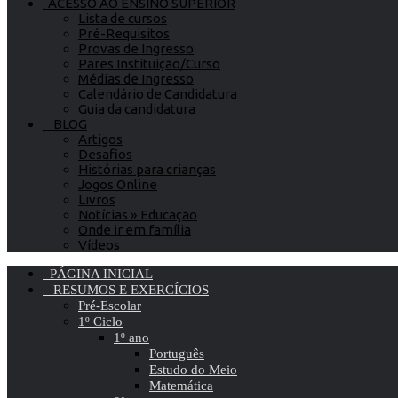
ACESSO AO ENSINO SUPERIOR
Lista de cursos
Pré-Requisitos
Provas de Ingresso
Pares Instituição/Curso
Médias de Ingresso
Calendário de Candidatura
Guia da candidatura
BLOG
Artigos
Desafios
Histórias para crianças
Jogos Online
Livros
Notícias » Educação
Onde ir em família
Vídeos
PÁGINA INICIAL
RESUMOS E EXERCÍCIOS
Pré-Escolar
1º Ciclo
1º ano
Português
Estudo do Meio
Matemática