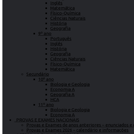
Inglês
Matemática
Físico-Química
Ciências Naturais
História
Geografia
9º ano
Português
Inglês
História
Geografia
Ciências Naturais
Físico-Química
Matemática
Secundário
10º ano
Biologia e Geologia
Economia A
Geografia A
HCA
11º ano
Biologia e Geologia
Economia A
PROVAS E EXAMES NACIONAIS
Provas e Exames de anos anteriores – enunciados e c
Provas e Exames 2026 – calendário e informações