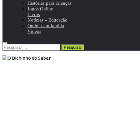
Histórias para crianças
Jogos Online
Livros
Notícias » Educação
Onde ir em família
Vídeos
Pesquisar
por:
Blog
/
Livros
/
Para Pais/Educadores
16 de Janeiro de 2020
Livro: “Educar pela Positiva: Um Guia
para Pais e Educadores”
“Ao longo destas páginas, encontrará uma espécie de
buffet, onde lhe apresentarei vários pratos, que não são
mais que estratégias práticas para lidar com as suas