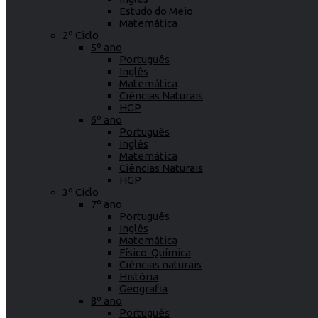
Estudo do Meio
Matemática
2º Ciclo
5º ano
Português
Inglês
Matemática
Ciências Naturais
HGP
6º ano
Português
Inglês
Matemática
Ciências Naturais
HGP
3º Ciclo
7º ano
Português
Inglês
Matemática
Físico-Química
Ciências naturais
História
Geografia
8º ano
Português