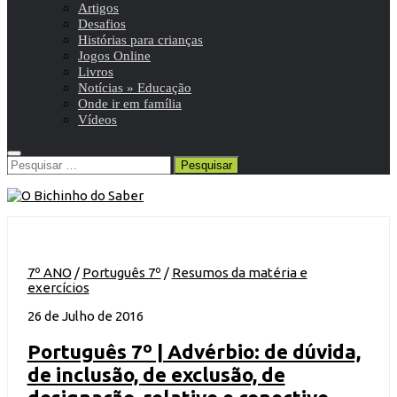
Artigos
Desafios
Histórias para crianças
Jogos Online
Livros
Notícias » Educação
Onde ir em família
Vídeos
Pesquisar
por:
7º ANO
/
Português 7º
/
Resumos da matéria e
exercícios
26 de Julho de 2016
Português 7º | Advérbio: de dúvida,
de inclusão, de exclusão, de