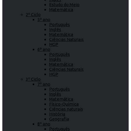
Estudo do Meio
Matemática
2º Ciclo
5º ano
Português
Inglês
Matemática
Ciências Naturais
HGP
6º ano
Português
Inglês
Matemática
Ciências Naturais
HGP
3º Ciclo
7º ano
Português
Inglês
Matemática
Físico-Química
Ciências naturais
História
Geografia
8º ano
Português