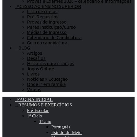
Provas e Exames 2026 – calendário e informações
ACESSO AO ENSINO SUPERIOR
Lista de cursos
Pré-Requisitos
Provas de Ingresso
Pares Instituição/Curso
Médias de Ingresso
Calendário de Candidatura
Guia da candidatura
BLOG
Artigos
Desafios
Histórias para crianças
Jogos Online
Livros
Notícias » Educação
Onde ir em família
Vídeos
PÁGINA INICIAL
RESUMOS E EXERCÍCIOS
Pré-Escolar
1º Ciclo
1º ano
Português
Estudo do Meio