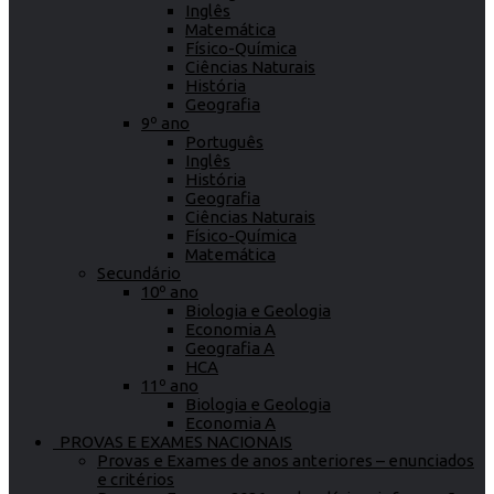
Inglês
Matemática
Físico-Química
Ciências Naturais
História
Geografia
9º ano
Português
Inglês
História
Geografia
Ciências Naturais
Físico-Química
Matemática
Secundário
10º ano
Biologia e Geologia
Economia A
Geografia A
HCA
11º ano
Biologia e Geologia
Economia A
PROVAS E EXAMES NACIONAIS
Provas e Exames de anos anteriores – enunciados
e critérios