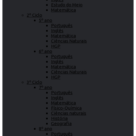
Estudo do Meio
Matemática
2º Ciclo
5º ano
Português
Inglês
Matemática
Ciências Naturais
HGP
6º ano
Português
Inglês
Matemática
Ciências Naturais
HGP
3º Ciclo
7º ano
Português
Inglês
Matemática
Físico-Química
Ciências naturais
História
Geografia
8º ano
Português