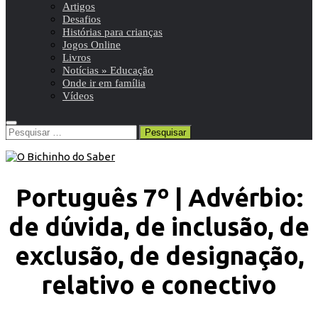
Artigos
Desafios
Histórias para crianças
Jogos Online
Livros
Notícias » Educação
Onde ir em família
Vídeos
Pesquisar
por:
Português 7º | Advérbio:
de dúvida, de inclusão, de
exclusão, de designação,
relativo e conectivo