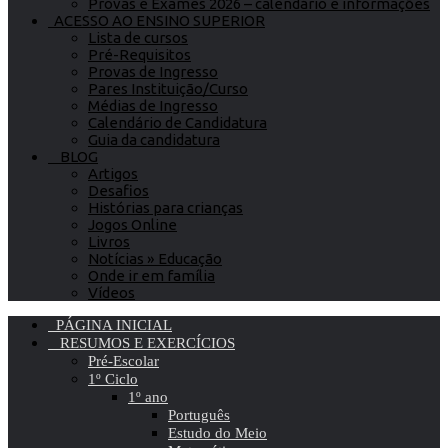
Provas e Exames 2026 – calendário e informações
ACESSO AO ENSINO SUPERIOR
Lista de cursos
Pré-Requisitos
Provas de Ingresso
Pares Instituição/Curso
Médias de Ingresso
Calendário de Candidatura
Guia da candidatura
BLOG
Artigos
Desafios
Histórias para crianças
Jogos Online
Livros
Notícias » Educação
Onde ir em família
Vídeos
PÁGINA INICIAL
RESUMOS E EXERCÍCIOS
Pré-Escolar
1º Ciclo
1º ano
Português
Estudo do Meio