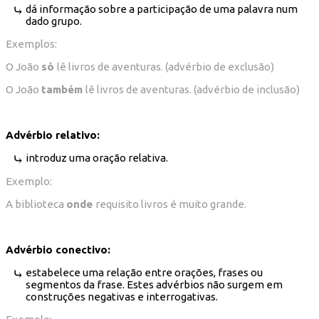
dá informação sobre a participação de uma palavra num
dado grupo.
Exemplos:
O João
só
lê livros de aventuras. (advérbio de exclusão)
O João
também
lê livros de aventuras. (advérbio de inclusão)
Advérbio relativo:
introduz uma oração relativa.
Exemplo:
A biblioteca
onde
requisito livros é muito grande.
Advérbio conectivo:
estabelece uma relação entre orações, frases ou
segmentos da frase. Es
tes advérbios não surgem em
construções negativas e interrogativas.