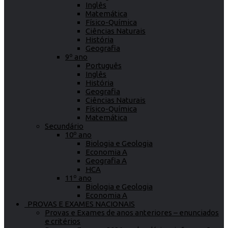
Inglês
Matemática
Físico-Química
Ciências Naturais
História
Geografia
9º ano
Português
Inglês
História
Geografia
Ciências Naturais
Físico-Química
Matemática
Secundário
10º ano
Biologia e Geologia
Economia A
Geografia A
HCA
11º ano
Biologia e Geologia
Economia A
PROVAS E EXAMES NACIONAIS
Provas e Exames de anos anteriores – enunciados
e critérios