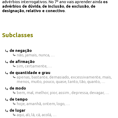
advérbios interrogativos. No 7º ano vais aprender ainda
os
advérbios de dúvida
,
de inclusão
,
de exclusão
,
de
designação
,
relativo e conectivo
.
Subclasses
de negação
não, jamais, nunca, …
de afirmação
sim, certamente, …
de quantidade e grau
apenas, bastante, demasiado, excessivamente, mais,
menos, muito, pouco, quase, tanto, tão, quanto, …
de modo
bem, mal, melhor, pior, assim , depressa, devagar, …
de tempo
hoje, amanhã, ontem, logo, …
de lugar
aqui, ali, lá, cá, acolá, …