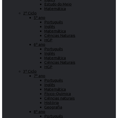
Estudo do Meio
Matemática
2º Ciclo
5º ano
Português
Inglês
Matemática
Ciências Naturais
HGP
6º ano
Português
Inglês
Matemática
Ciências Naturais
HGP
3º Ciclo
7º ano
Português
Inglês
Matemática
Físico-Química
Ciências naturais
História
Geografia
8º ano
Português