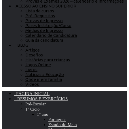
Provas e Exames 2026 – calendário e informações
ACESSO AO ENSINO SUPERIOR
Lista de cursos
Pré-Requisitos
Provas de Ingresso
Pares Instituição/Curso
Médias de Ingresso
Calendário de Candidatura
Guia da candidatura
BLOG
Artigos
Desafios
Histórias para crianças
Jogos Online
Livros
Notícias » Educação
Onde ir em família
Vídeos
PÁGINA INICIAL
RESUMOS E EXERCÍCIOS
Pré-Escolar
1º Ciclo
1º ano
Português
Estudo do Meio