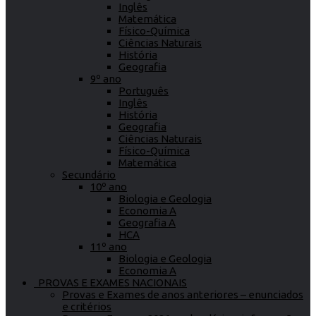
Inglês
Matemática
Físico-Química
Ciências Naturais
História
Geografia
9º ano
Português
Inglês
História
Geografia
Ciências Naturais
Físico-Química
Matemática
Secundário
10º ano
Biologia e Geologia
Economia A
Geografia A
HCA
11º ano
Biologia e Geologia
Economia A
PROVAS E EXAMES NACIONAIS
Provas e Exames de anos anteriores – enunciados
e critérios