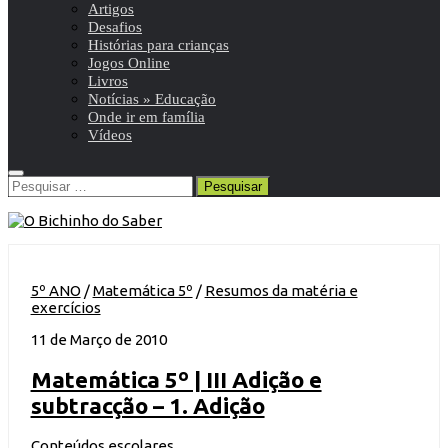
Artigos
Desafios
Histórias para crianças
Jogos Online
Livros
Notícias » Educação
Onde ir em família
Vídeos
Pesquisar
por:
5º ANO
/
Matemática 5º
/
Resumos da matéria e
exercícios
11 de Março de 2010
Matemática 5º | III Adição e
subtracção – 1. Adição
Conteúdos escolares