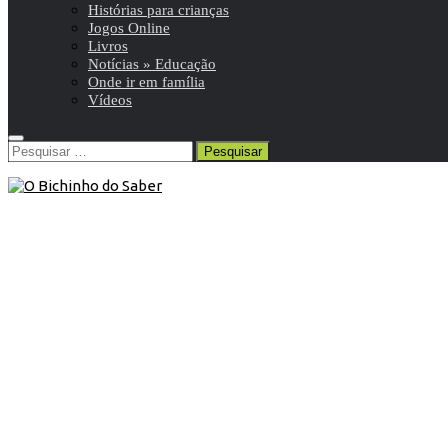
Histórias para crianças
Jogos Online
Livros
Notícias » Educação
Onde ir em família
Vídeos
Pesquisar
por:
Blog
/
Efemérides
/
Setembro
8 de Setembro de 2014
Neste dia, 8 de setembro: Revolta
dos Marinheiros
Neste dia, em 1936, ocorreu uma ação militar contra a
ditadura de Salazar organizada e efetuada por
marinheiros