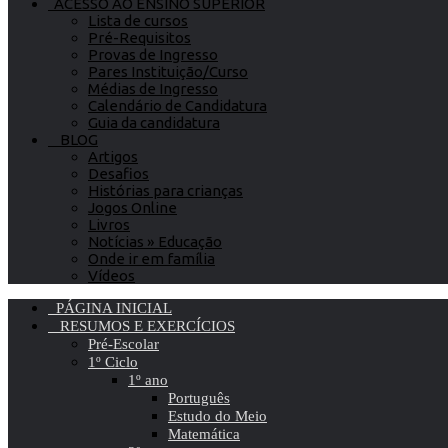
ACESSO AO ENSINO SUPERIOR
Lista de cursos
Pré-Requisitos
Provas de Ingresso
Pares Instituição/Curso
Médias de Ingresso
Calendário de Candidatura
Guia da candidatura
BLOG
Artigos
Desafios
Histórias para crianças
Jogos Online
Livros
Notícias » Educação
Onde ir em família
Vídeos
PÁGINA INICIAL
RESUMOS E EXERCÍCIOS
Pré-Escolar
1º Ciclo
1º ano
Português
Estudo do Meio
Matemática