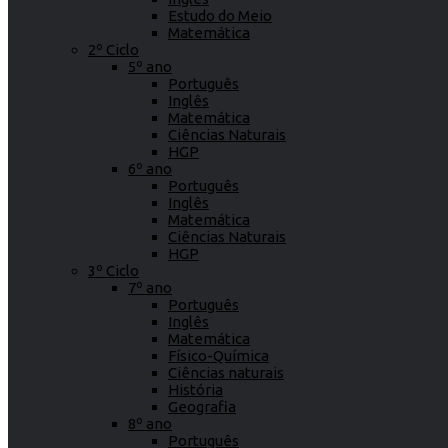
Estudo do Meio
Matemática
2º Ciclo
5º ano
Português
Inglês
Matemática
Ciências Naturais
HGP
6º ano
Português
Inglês
Matemática
Ciências Naturais
HGP
3º Ciclo
7º ano
Português
Inglês
Matemática
Físico-Química
Ciências naturais
História
Geografia
8º ano
Português