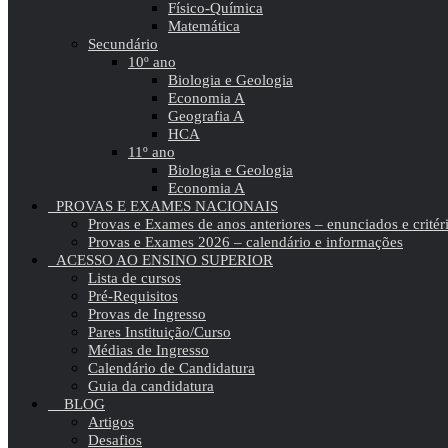
Físico-Química
Matemática
Secundário
10º ano
Biologia e Geologia
Economia A
Geografia A
HCA
11º ano
Biologia e Geologia
Economia A
PROVAS E EXAMES NACIONAIS
Provas e Exames de anos anteriores – enunciados e critér
Provas e Exames 2026 – calendário e informações
ACESSO AO ENSINO SUPERIOR
Lista de cursos
Pré-Requisitos
Provas de Ingresso
Pares Instituição/Curso
Médias de Ingresso
Calendário de Candidatura
Guia da candidatura
BLOG
Artigos
Desafios