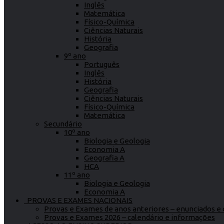
Inglês
Matemática
Físico-Química
Ciências Naturais
História
Geografia
9º ano
Português
Inglês
História
Geografia
Ciências Naturais
Físico-Química
Matemática
Secundário
10º ano
Biologia e Geologia
Economia A
Geografia A
HCA
11º ano
Biologia e Geologia
Economia A
PROVAS E EXAMES NACIONAIS
Provas e Exames de anos anteriores – enunciados e c
Provas e Exames 2026 – calendário e informações