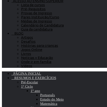
ACESSO AO ENSINO SUPERIOR
Lista de cursos
Pré-Requisitos
Provas de Ingresso
Pares Instituição/Curso
Médias de Ingresso
Calendário de Candidatura
Guia da candidatura
BLOG
Artigos
Desafios
Histórias para crianças
Jogos Online
Livros
Notícias » Educação
Onde ir em família
Vídeos
PÁGINA INICIAL
RESUMOS E EXERCÍCIOS
Pré-Escolar
1º Ciclo
1º ano
Português
Estudo do Meio
Matemática