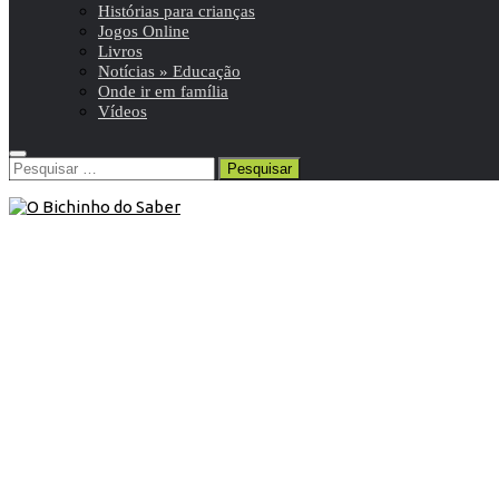
Histórias para crianças
Jogos Online
Livros
Notícias » Educação
Onde ir em família
Vídeos
Pesquisar
por:
Blog
/
Efemérides
/
Fevereiro
7 de Fevereiro de 2015
Neste dia, 7 de fevereiro: Tratado de
Maastricht
Neste dia, em 1992, foi assinado o tratado que criou a
União Europeia e que lançou as bases para a criação de
uma moeda única europeia (o euro)