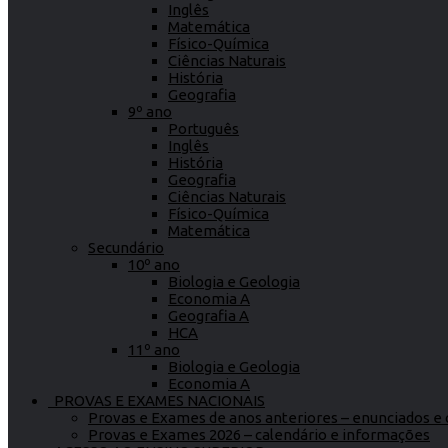
Inglês
Matemática
Físico-Química
Ciências Naturais
História
Geografia
9º ano
Português
Inglês
História
Geografia
Ciências Naturais
Físico-Química
Matemática
Secundário
10º ano
Biologia e Geologia
Economia A
Geografia A
HCA
11º ano
Biologia e Geologia
Economia A
PROVAS E EXAMES NACIONAIS
Provas e Exames de anos anteriores – enunciados e c
Provas e Exames 2026 – calendário e informações