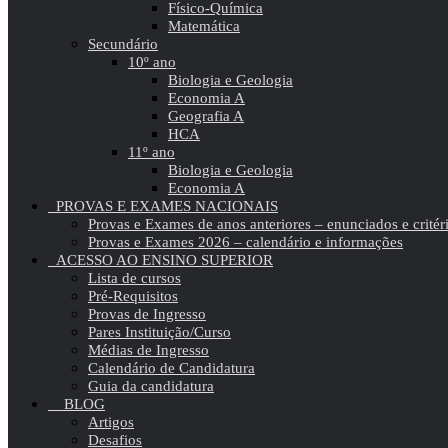
Físico-Química
Matemática
Secundário
10º ano
Biologia e Geologia
Economia A
Geografia A
HCA
11º ano
Biologia e Geologia
Economia A
PROVAS E EXAMES NACIONAIS
Provas e Exames de anos anteriores – enunciados e critér
Provas e Exames 2026 – calendário e informações
ACESSO AO ENSINO SUPERIOR
Lista de cursos
Pré-Requisitos
Provas de Ingresso
Pares Instituição/Curso
Médias de Ingresso
Calendário de Candidatura
Guia da candidatura
BLOG
Artigos
Desafios