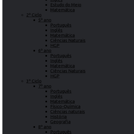
Estudo do Meio
Matemática
2º Ciclo
5º ano
Português
Inglês
Matemática
Ciências Naturais
HGP
6º ano
Português
Inglês
Matemática
Ciências Naturais
HGP
3º Ciclo
7º ano
Português
Inglês
Matemática
Físico-Química
Ciências naturais
História
Geografia
8º ano
Português