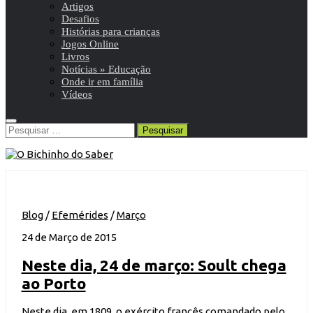
Artigos
Desafios
Histórias para crianças
Jogos Online
Livros
Notícias » Educação
Onde ir em família
Vídeos
Pesquisar
por:
Blog
/
Efemérides
/
Março
24 de Março de 2015
Neste dia, 24 de março: Soult chega
ao Porto
Neste dia, em 1809, o exército francês comandado pelo