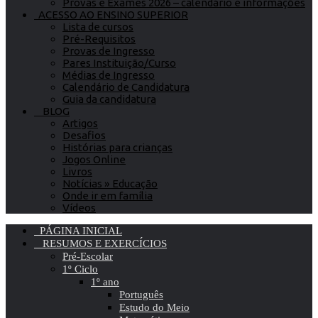
Provas e Exames 2026 – calendário e informações
ACESSO AO ENSINO SUPERIOR
Lista de cursos
Pré-Requisitos
Provas de Ingresso
Pares Instituição/Curso
Médias de Ingresso
Calendário de Candidatura
Guia da candidatura
BLOG
Artigos
Desafios
Histórias para crianças
Jogos Online
Livros
Notícias » Educação
Onde ir em família
Vídeos
PÁGINA INICIAL
RESUMOS E EXERCÍCIOS
Pré-Escolar
1º Ciclo
1º ano
Português
Estudo do Meio