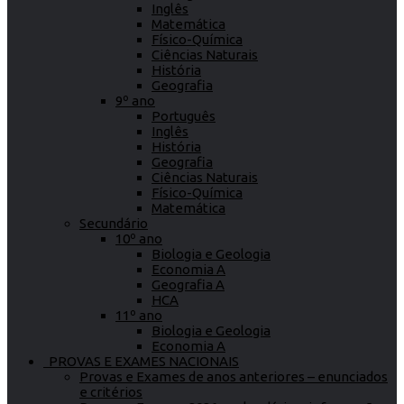
Inglês
Matemática
Físico-Química
Ciências Naturais
História
Geografia
9º ano
Português
Inglês
História
Geografia
Ciências Naturais
Físico-Química
Matemática
Secundário
10º ano
Biologia e Geologia
Economia A
Geografia A
HCA
11º ano
Biologia e Geologia
Economia A
PROVAS E EXAMES NACIONAIS
Provas e Exames de anos anteriores – enunciados
e critérios