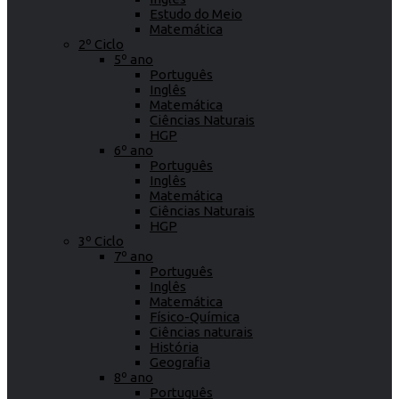
Estudo do Meio
Matemática
2º Ciclo
5º ano
Português
Inglês
Matemática
Ciências Naturais
HGP
6º ano
Português
Inglês
Matemática
Ciências Naturais
HGP
3º Ciclo
7º ano
Português
Inglês
Matemática
Físico-Química
Ciências naturais
História
Geografia
8º ano
Português