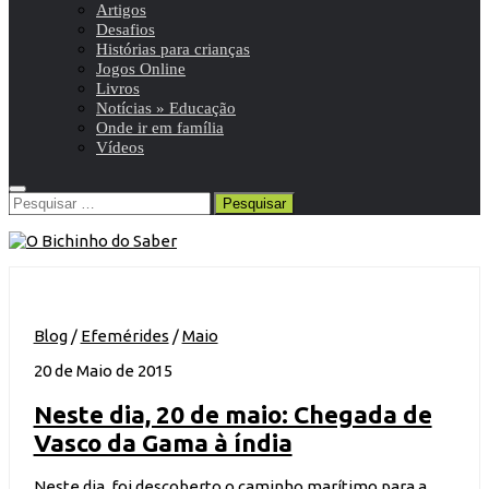
Artigos
Desafios
Histórias para crianças
Jogos Online
Livros
Notícias » Educação
Onde ir em família
Vídeos
Pesquisar
por:
Blog
/
Efemérides
/
Maio
20 de Maio de 2015
Neste dia, 20 de maio: Chegada de
Vasco da Gama à índia
Neste dia, foi descoberto o caminho marítimo para a