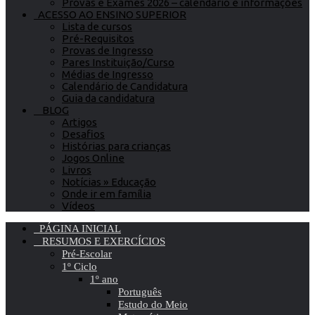
Provas e Exames 2026 – calendário e informações
ACESSO AO ENSINO SUPERIOR
Lista de cursos
Pré-Requisitos
Provas de Ingresso
Pares Instituição/Curso
Médias de Ingresso
Calendário de Candidatura
Guia da candidatura
BLOG
Artigos
Desafios
Histórias para crianças
Jogos Online
Livros
Notícias » Educação
Onde ir em família
Vídeos
PÁGINA INICIAL
RESUMOS E EXERCÍCIOS
Pré-Escolar
1º Ciclo
1º ano
Português
Estudo do Meio