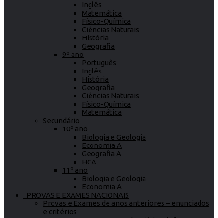
Inglês
Matemática
Físico-Química
Ciências Naturais
História
Geografia
9º ano
Português
Inglês
História
Geografia
Ciências Naturais
Físico-Química
Matemática
Secundário
10º ano
Biologia e Geologia
Economia A
Geografia A
HCA
11º ano
Biologia e Geologia
Economia A
PROVAS E EXAMES NACIONAIS
Provas e Exames de anos anteriores – enunciados
e critérios