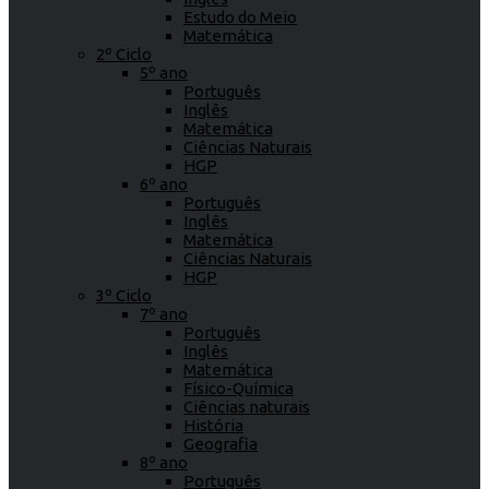
Estudo do Meio
Matemática
2º Ciclo
5º ano
Português
Inglês
Matemática
Ciências Naturais
HGP
6º ano
Português
Inglês
Matemática
Ciências Naturais
HGP
3º Ciclo
7º ano
Português
Inglês
Matemática
Físico-Química
Ciências naturais
História
Geografia
8º ano
Português