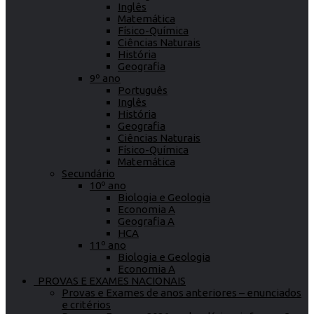
Inglês
Matemática
Físico-Química
Ciências Naturais
História
Geografia
9º ano
Português
Inglês
História
Geografia
Ciências Naturais
Físico-Química
Matemática
Secundário
10º ano
Biologia e Geologia
Economia A
Geografia A
HCA
11º ano
Biologia e Geologia
Economia A
PROVAS E EXAMES NACIONAIS
Provas e Exames de anos anteriores – enunciados
e critérios