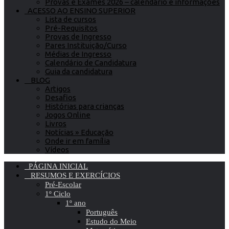
Provas e Exames 2026 – calendário e informações
ACESSO AO ENSINO SUPERIOR
Lista de cursos
Pré-Requisitos
Provas de Ingresso
Pares Instituição/Curso
Médias de Ingresso
Calendário de Candidatura
Guia da candidatura
BLOG
Artigos
Desafios
Histórias para crianças
Jogos Online
Livros
Notícias » Educação
Onde ir em família
Vídeos
PÁGINA INICIAL
RESUMOS E EXERCÍCIOS
Pré-Escolar
1º Ciclo
1º ano
Português
Estudo do Meio