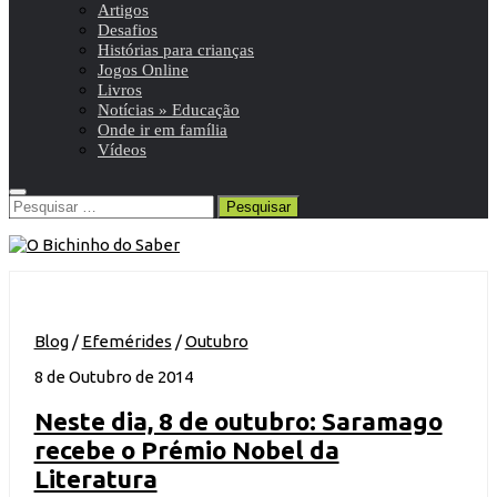
Artigos
Desafios
Histórias para crianças
Jogos Online
Livros
Notícias » Educação
Onde ir em família
Vídeos
Pesquisar
por:
Blog
/
Efemérides
/
Outubro
8 de Outubro de 2014
Neste dia, 8 de outubro: Saramago
recebe o Prémio Nobel da
Literatura