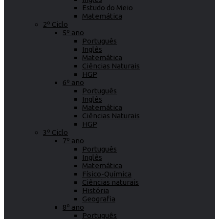
Estudo do Meio
Matemática
2º Ciclo
5º ano
Português
Inglês
Matemática
Ciências Naturais
HGP
6º ano
Português
Inglês
Matemática
Ciências Naturais
HGP
3º Ciclo
7º ano
Português
Inglês
Matemática
Físico-Química
Ciências naturais
História
Geografia
8º ano
Português