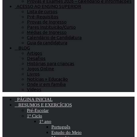
Provas e Exames 2026 – calendário e informações
ACESSO AO ENSINO SUPERIOR
Lista de cursos
Pré-Requisitos
Provas de Ingresso
Pares Instituição/Curso
Médias de Ingresso
Calendário de Candidatura
Guia da candidatura
BLOG
Artigos
Desafios
Histórias para crianças
Jogos Online
Livros
Notícias » Educação
Onde ir em família
Vídeos
PÁGINA INICIAL
RESUMOS E EXERCÍCIOS
Pré-Escolar
1º Ciclo
1º ano
Português
Estudo do Meio