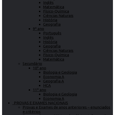
Inglês
Matemática
Físico-Química
Ciências Naturais
História
Geografia
9º ano
Português
Inglês
História
Geografia
Ciências Naturais
Físico-Química
Matemática
Secundário
10º ano
Biologia e Geologia
Economia A
Geografia A
HCA
11º ano
Biologia e Geologia
Economia A
PROVAS E EXAMES NACIONAIS
Provas e Exames de anos anteriores – enunciados
e critérios