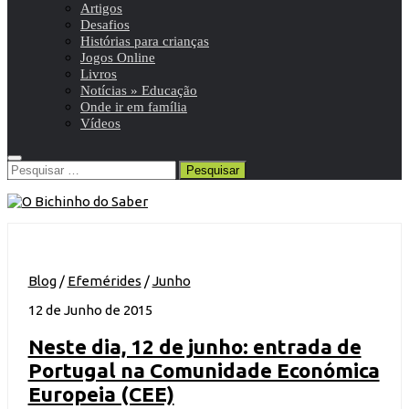
Artigos
Desafios
Histórias para crianças
Jogos Online
Livros
Notícias » Educação
Onde ir em família
Vídeos
Pesquisar
por:
Blog
/
Efemérides
/
Junho
12 de Junho de 2015
Neste dia, 12 de junho: entrada de
Portugal na Comunidade Económica
Europeia (CEE)