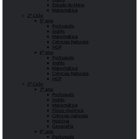
Estudo do Meio
Matemática
2º Ciclo
5º ano
Português
Inglês
Matemática
Ciências Naturais
HGP
6º ano
Português
Inglês
Matemática
Ciências Naturais
HGP
3º Ciclo
7º ano
Português
Inglês
Matemática
Físico-Química
Ciências naturais
História
Geografia
8º ano
Português