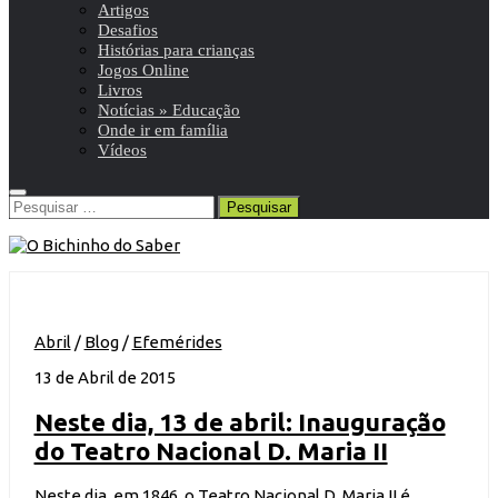
Artigos
Desafios
Histórias para crianças
Jogos Online
Livros
Notícias » Educação
Onde ir em família
Vídeos
Pesquisar
por:
Abril
/
Blog
/
Efemérides
13 de Abril de 2015
Neste dia, 13 de abril: Inauguração
do Teatro Nacional D. Maria II
Neste dia, em 1846, o Teatro Nacional D. Maria II é