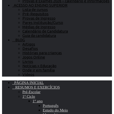
Provas e Exames 2026 – calendário e informações
ACESSO AO ENSINO SUPERIOR
Lista de cursos
Pré-Requisitos
Provas de Ingresso
Pares Instituição/Curso
Médias de Ingresso
Calendário de Candidatura
Guia da candidatura
BLOG
Artigos
Desafios
Histórias para crianças
Jogos Online
Livros
Notícias » Educação
Onde ir em família
Vídeos
PÁGINA INICIAL
RESUMOS E EXERCÍCIOS
Pré-Escolar
1º Ciclo
1º ano
Português
Estudo do Meio