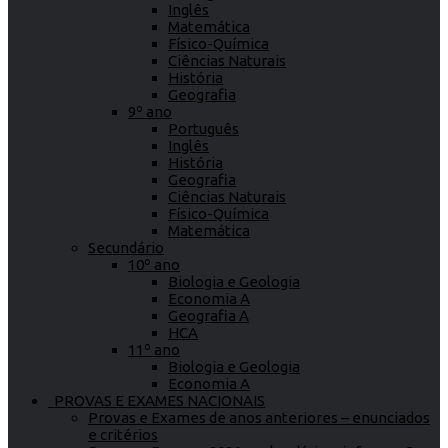
Inglês
Matemática
Físico-Química
Ciências Naturais
História
Geografia
9º ano
Português
Inglês
História
Geografia
Ciências Naturais
Físico-Química
Matemática
Secundário
10º ano
Biologia e Geologia
Economia A
Geografia A
HCA
11º ano
Biologia e Geologia
Economia A
PROVAS E EXAMES NACIONAIS
Provas e Exames de anos anteriores – enunciados
e critérios