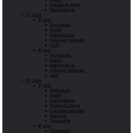
Estudo do Meio
Matemática
2º Ciclo
5º ano
Português
Inglês
Matemática
Ciências Naturais
HGP
6º ano
Português
Inglês
Matemática
Ciências Naturais
HGP
3º Ciclo
7º ano
Português
Inglês
Matemática
Físico-Química
Ciências naturais
História
Geografia
8º ano
Português