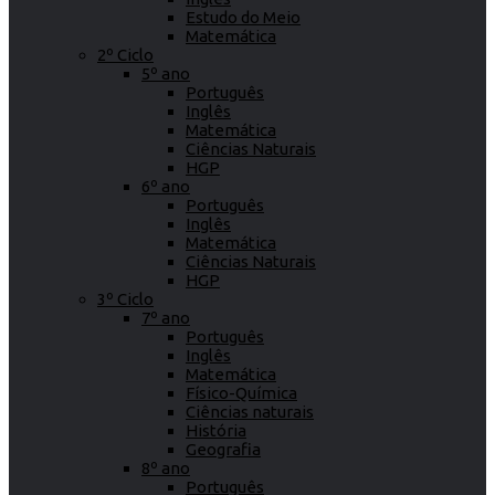
Estudo do Meio
Matemática
2º Ciclo
5º ano
Português
Inglês
Matemática
Ciências Naturais
HGP
6º ano
Português
Inglês
Matemática
Ciências Naturais
HGP
3º Ciclo
7º ano
Português
Inglês
Matemática
Físico-Química
Ciências naturais
História
Geografia
8º ano
Português