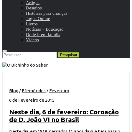
Artigos
Desafios
Histórias para crianças
Jogos Online
Livros
Notícias » Educação
Onde ir em família
Vídeos
Pesquisar
por:
Blog
/
Efemérides
/
Fevereiro
6 de Fevereiro de 2015
Neste dia, 6 de fevereiro: Coroação
de D. João VI no Brasil
Neste dia, em 1818, passados 11 anos da sua fuga para o