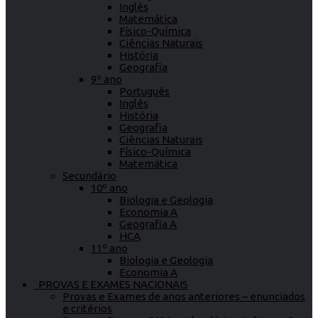
Inglês
Matemática
Físico-Química
Ciências Naturais
História
Geografia
9º ano
Português
Inglês
História
Geografia
Ciências Naturais
Físico-Química
Matemática
Secundário
10º ano
Biologia e Geologia
Economia A
Geografia A
HCA
11º ano
Biologia e Geologia
Economia A
PROVAS E EXAMES NACIONAIS
Provas e Exames de anos anteriores – enunciados
e critérios