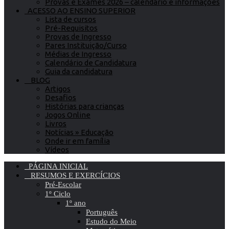
Provas e Exames 2026 – calendário e informações
ACESSO AO ENSINO SUPERIOR
Lista de cursos
Pré-Requisitos
Provas de Ingresso
Pares Instituição/Curso
Médias de Ingresso
Calendário de Candidatura
Guia da candidatura
BLOG
Artigos
Desafios
Histórias para crianças
Jogos Online
Livros
Notícias » Educação
Onde ir em família
Vídeos
PÁGINA INICIAL
RESUMOS E EXERCÍCIOS
Pré-Escolar
1º Ciclo
1º ano
Português
Estudo do Meio