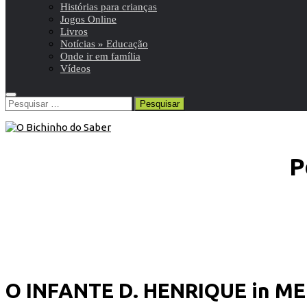
Histórias para crianças
Jogos Online
Livros
Notícias » Educação
Onde ir em família
Vídeos
Pesquisar
por:
P
O INFANTE D. HENRIQUE in 