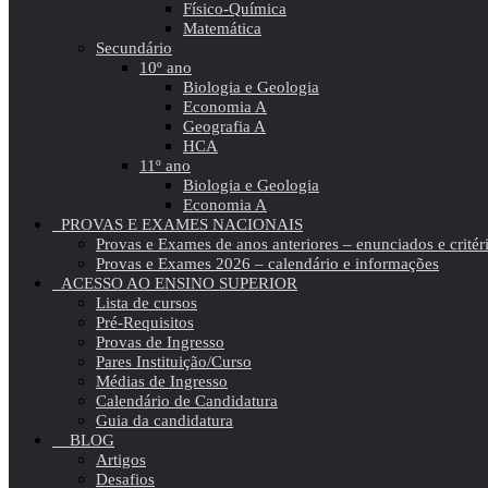
Físico-Química
Matemática
Secundário
10º ano
Biologia e Geologia
Economia A
Geografia A
HCA
11º ano
Biologia e Geologia
Economia A
PROVAS E EXAMES NACIONAIS
Provas e Exames de anos anteriores – enunciados e critér
Provas e Exames 2026 – calendário e informações
ACESSO AO ENSINO SUPERIOR
Lista de cursos
Pré-Requisitos
Provas de Ingresso
Pares Instituição/Curso
Médias de Ingresso
Calendário de Candidatura
Guia da candidatura
BLOG
Artigos
Desafios