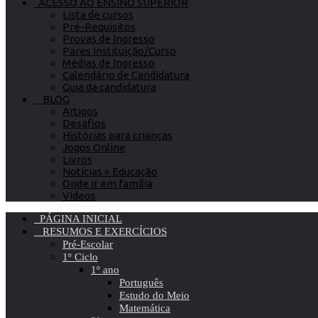
ACESSO AO ENSINO SUPERIOR
Lista de cursos
Pré-Requisitos
Provas de Ingresso
Pares Instituição/Curso
Médias de Ingresso
Calendário de Candidatura
Guia da candidatura
BLOG
Artigos
Desafios
Histórias para crianças
Jogos Online
Livros
Notícias » Educação
Onde ir em família
Vídeos
PÁGINA INICIAL
RESUMOS E EXERCÍCIOS
Pré-Escolar
1º Ciclo
1º ano
Português
Estudo do Meio
Matemática