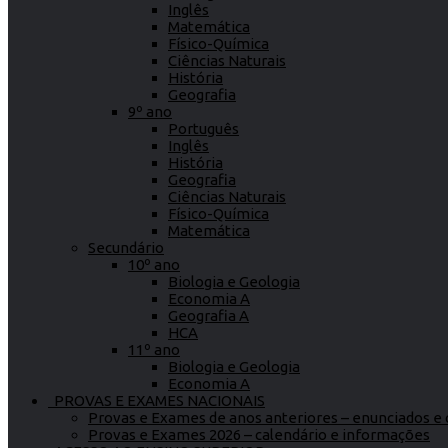
Inglês
Matemática
Físico-Química
Ciências Naturais
História
Geografia
9º ano
Português
Inglês
História
Geografia
Ciências Naturais
Físico-Química
Matemática
Secundário
10º ano
Biologia e Geologia
Economia A
Geografia A
HCA
11º ano
Biologia e Geologia
Economia A
PROVAS E EXAMES NACIONAIS
Provas e Exames de anos anteriores – enunciados e c
Provas e Exames 2026 – calendário e informações