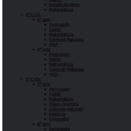
Estudo do Meio
Matemática
2º Ciclo
5º ano
Português
Inglês
Matemática
Ciências Naturais
HGP
6º ano
Português
Inglês
Matemática
Ciências Naturais
HGP
3º Ciclo
7º ano
Português
Inglês
Matemática
Físico-Química
Ciências naturais
História
Geografia
8º ano
Português