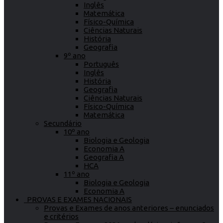
Inglês
Matemática
Físico-Química
Ciências Naturais
História
Geografia
9º ano
Português
Inglês
História
Geografia
Ciências Naturais
Físico-Química
Matemática
Secundário
10º ano
Biologia e Geologia
Economia A
Geografia A
HCA
11º ano
Biologia e Geologia
Economia A
PROVAS E EXAMES NACIONAIS
Provas e Exames de anos anteriores – enunciados
e critérios