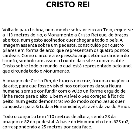
CRISTO REI
Voltado para Lisboa, num monte sobranceiro ao Tejo, ergue-se
a 113 metros do rio, o Monumento a Cristo Rei que, de braços
abertos, num gesto acolhedor, quer chegar a todo o país. A
imagem assenta sobre um pedestal constituído por quatro
pilares em forma de arco, que representam os quatro pontos
cardeais. Como o arco é a expressão arquitetónica da ideia do
triunfo, simbolizam assim o triunfo da realeza universal de
Cristo sobre todo o mundo, o qual está representado pelo anel
que circunda todo o Monumento.
A imagem de Cristo Rei, de braços em cruz, foi uma exigência
da arte, para que fosse visível nos contornos da sua figura
humana, sem se confundir com o vulto uniforme erguido de
linha recta para o alto. É bem visível o Seu coração à flor do
peito, num gesto demonstrativo do modo como Jesus quer
conquistar para Si toda a Humanidade, através da via do Amor.
Todo o conjunto tem 110 metros de altura, sendo 28 da
imagem e 82 do pedestal. A base do Monumento tem 625 m2,
correspondendo a 25 metros por cada face.