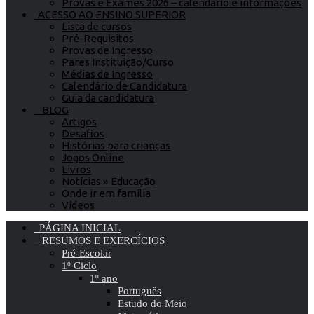
Provas e Exames 2026 – calendário e informações
ACESSO AO ENSINO SUPERIOR
Lista de cursos
Pré-Requisitos
Provas de Ingresso
Pares Instituição/Curso
Médias de Ingresso
Calendário de Candidatura
Guia da candidatura
BLOG
Artigos
Desafios
Histórias para crianças
Jogos Online
Livros
Notícias » Educação
Onde ir em família
Vídeos
PÁGINA INICIAL
RESUMOS E EXERCÍCIOS
Pré-Escolar
1º Ciclo
1º ano
Português
Estudo do Meio