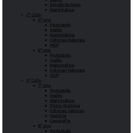
Estudo do Meio
Matemática
2º Ciclo
5º ano
Português
Inglês
Matemática
Ciências Naturais
HGP
6º ano
Português
Inglês
Matemática
Ciências Naturais
HGP
3º Ciclo
7º ano
Português
Inglês
Matemática
Físico-Química
Ciências naturais
História
Geografia
8º ano
Português