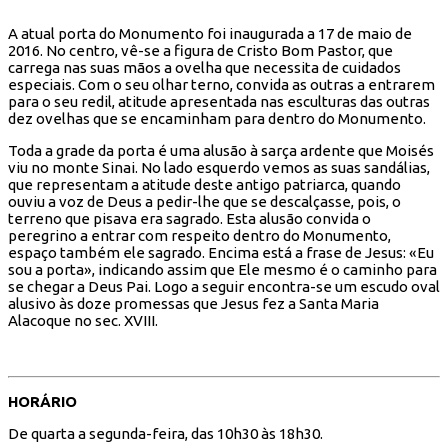
A atual porta do Monumento foi inaugurada a 17 de maio de
2016. No centro, vê-se a figura de Cristo Bom Pastor, que
carrega nas suas mãos a ovelha que necessita de cuidados
especiais. Com o seu olhar terno, convida as outras a entrarem
para o seu redil, atitude apresentada nas esculturas das outras
dez ovelhas que se encaminham para dentro do Monumento.
Toda a grade da porta é uma alusão à sarça ardente que Moisés
viu no monte Sinai. No lado esquerdo vemos as suas sandálias,
que representam a atitude deste antigo patriarca, quando
ouviu a voz de Deus a pedir-lhe que se descalçasse, pois, o
terreno que pisava era sagrado. Esta alusão convida o
peregrino a entrar com respeito dentro do Monumento,
espaço também ele sagrado. Encima está a frase de Jesus: «Eu
sou a porta», indicando assim que Ele mesmo é o caminho para
se chegar a Deus Pai. Logo a seguir encontra-se um escudo oval
alusivo às doze promessas que Jesus fez a Santa Maria
Alacoque no sec. XVIII.
HORÁRIO
De quarta a segunda-feira, das 10h30 às 18h30.