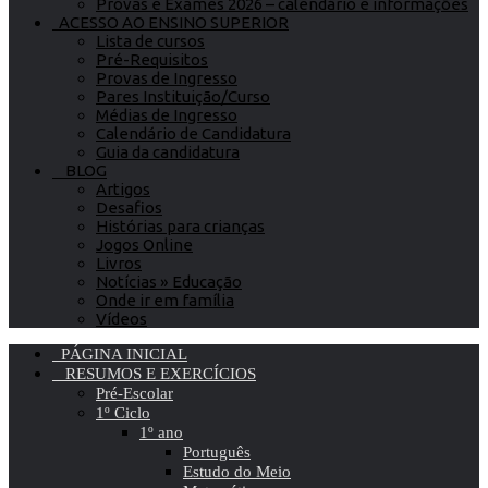
Provas e Exames 2026 – calendário e informações
ACESSO AO ENSINO SUPERIOR
Lista de cursos
Pré-Requisitos
Provas de Ingresso
Pares Instituição/Curso
Médias de Ingresso
Calendário de Candidatura
Guia da candidatura
BLOG
Artigos
Desafios
Histórias para crianças
Jogos Online
Livros
Notícias » Educação
Onde ir em família
Vídeos
PÁGINA INICIAL
RESUMOS E EXERCÍCIOS
Pré-Escolar
1º Ciclo
1º ano
Português
Estudo do Meio