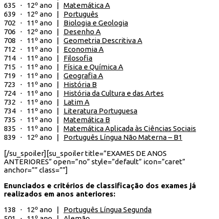
635 ⋅ 12º ano |
Matemática A
639 ⋅ 12º ano |
Português
702 ⋅ 11º ano |
Biologia e Geologia
706 ⋅ 12º ano |
Desenho A
708 ⋅ 11º ano |
Geometria Descritiva A
712 ⋅ 11º ano |
Economia A
714 ⋅ 11º ano |
Filosofia
715 ⋅ 11º ano |
Física e Química A
719 ⋅ 11º ano |
Geografia A
723 ⋅ 11º ano |
História B
724 ⋅ 11º ano |
História da Cultura e das Artes
732 ⋅ 11º ano |
Latim A
734 ⋅ 11º ano |
Literatura Portuguesa
735 ⋅ 11º ano |
Matemática B
835 ⋅ 11º ano |
Matemática Aplicada às Ciências Sociais
839 ⋅ 12º ano |
Português Língua Não Materna – B1
[/su_spoiler][su_spoiler title=”EXAMES DE ANOS
ANTERIORES” open=”no” style=”default” icon=”caret”
anchor=”” class=””]
Enunciados e critérios de classificação dos exames já
realizados em anos anteriores:
138 ⋅ 12º ano |
Português Língua Segunda
501 ⋅ 11º ano |
Alemão