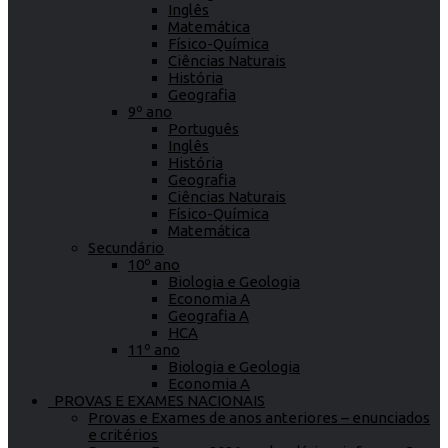
Inglês
Matemática
Físico-Química
Ciências Naturais
História
Geografia
9º ano
Português
Inglês
História
Geografia
Ciências Naturais
Físico-Química
Matemática
Secundário
10º ano
Biologia e Geologia
Economia A
Geografia A
HCA
11º ano
Biologia e Geologia
Economia A
PROVAS E EXAMES NACIONAIS
Provas e Exames de anos anteriores – enunciados
e critérios