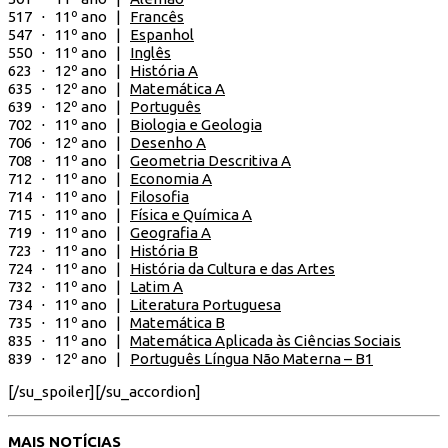
517 ⋅ 11º ano |
Francês
547 ⋅ 11º ano |
Espanhol
550 ⋅ 11º ano |
Inglês
623 ⋅ 12º ano |
História A
635 ⋅ 12º ano |
Matemática A
639 ⋅ 12º ano |
Português
702 ⋅ 11º ano |
Biologia e Geologia
706 ⋅ 12º ano |
Desenho A
708 ⋅ 11º ano |
Geometria Descritiva A
712 ⋅ 11º ano |
Economia A
714 ⋅ 11º ano |
Filosofia
715 ⋅ 11º ano |
Física e Química A
719 ⋅ 11º ano |
Geografia A
723 ⋅ 11º ano |
História B
724 ⋅ 11º ano |
História da Cultura e das Artes
732 ⋅ 11º ano |
Latim A
734 ⋅ 11º ano |
Literatura Portuguesa
735 ⋅ 11º ano |
Matemática B
835 ⋅ 11º ano |
Matemática Aplicada às Ciências Sociais
839 ⋅ 12º ano |
Português Língua Não Materna – B1
[/su_spoiler][/su_accordion]
MAIS NOTÍCIAS