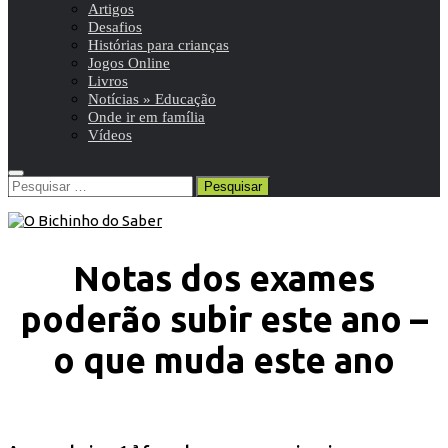
Artigos
Desafios
Histórias para crianças
Jogos Online
Livros
Notícias » Educação
Onde ir em família
Vídeos
Pesquisar
por:
Notas dos exames
poderão subir este ano –
o que muda este ano