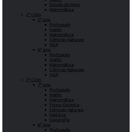
Estudo do Meio
Matemática
2º Ciclo
5º ano
Português
Inglês
Matemática
Ciências Naturais
HGP
6º ano
Português
Inglês
Matemática
Ciências Naturais
HGP
3º Ciclo
7º ano
Português
Inglês
Matemática
Físico-Química
Ciências naturais
História
Geografia
8º ano
Português