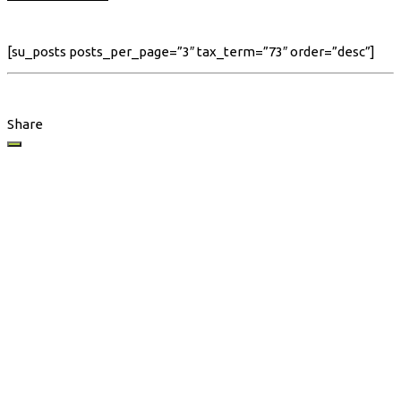
[su_posts posts_per_page=”3″ tax_term=”73″ order=”desc”]
Share