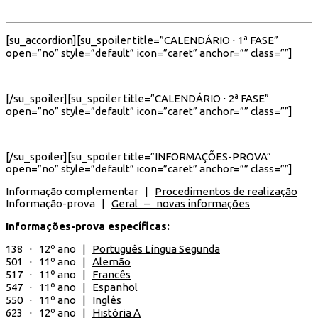
[su_accordion][su_spoiler title=”CALENDÁRIO ⋅ 1ª FASE”
open=”no” style=”default” icon=”caret” anchor=”” class=””]
[/su_spoiler][su_spoiler title=”CALENDÁRIO ⋅ 2ª FASE”
open=”no” style=”default” icon=”caret” anchor=”” class=””]
[/su_spoiler][su_spoiler title=”INFORMAÇÕES-PROVA”
open=”no” style=”default” icon=”caret” anchor=”” class=””]
Informação complementar |
Procedimentos de realização
Informação-prova |
Geral – novas informações
Informações-prova específicas:
138 ⋅ 12º ano |
Português Língua Segunda
501 ⋅ 11º ano |
Alemão
517 ⋅ 11º ano |
Francês
547 ⋅ 11º ano |
Espanhol
550 ⋅ 11º ano |
Inglês
623 ⋅ 12º ano |
História A