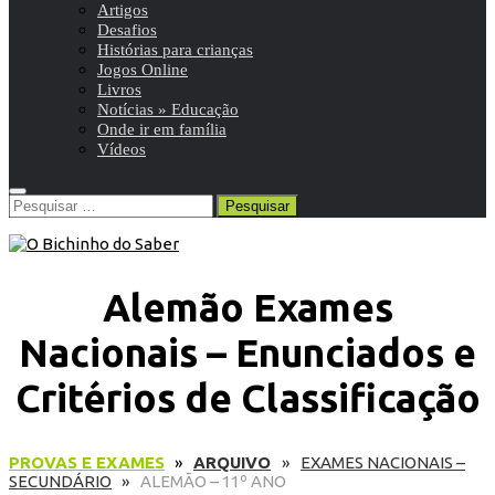
Artigos
Desafios
Histórias para crianças
Jogos Online
Livros
Notícias » Educação
Onde ir em família
Vídeos
Pesquisar
por:
Alemão Exames
Nacionais – Enunciados e
Critérios de Classificação
PROVAS E EXAMES
»
ARQUIVO
»
EXAMES NACIONAIS –
SECUNDÁRIO
»
ALEMÃO – 11º ANO