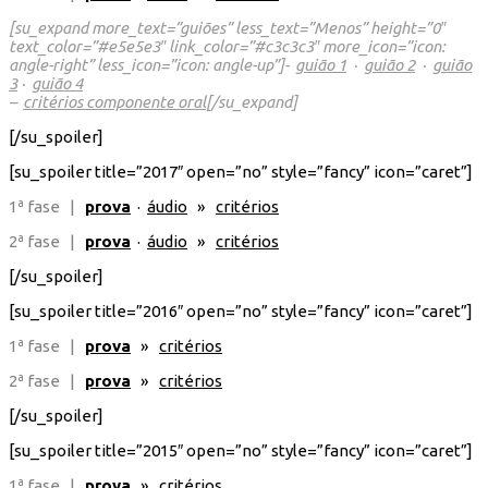
[su_expand more_text=”guiões” less_text=”Menos” height=”0″
text_color=”#e5e5e3″ link_color=”#c3c3c3″ more_icon=”icon:
angle-right” less_icon=”icon: angle-up”]-
guião 1
·
guião 2
·
guião
3
·
guião 4
–
critérios componente oral
[/su_expand]
[/su_spoiler]
[su_spoiler title=”2017″ open=”no” style=”fancy” icon=”caret”]
1ª fase |
prova
·
áudio
»
critérios
2ª fase |
prova
·
áudio
»
critérios
[/su_spoiler]
[su_spoiler title=”2016″ open=”no” style=”fancy” icon=”caret”]
1ª fase |
prova
»
critérios
2ª fase |
prova
»
critérios
[/su_spoiler]
[su_spoiler title=”2015″ open=”no” style=”fancy” icon=”caret”]
1ª fase |
prova
»
critérios