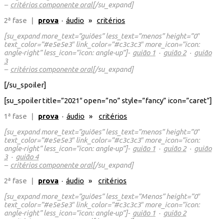
–
critérios componente oral
[/su_expand]
2ª fase |
prova
·
áudio
»
critérios
[su_expand more_text=”guiões” less_text=”menos” height=”0″
text_color=”#e5e5e3″ link_color=”#c3c3c3″ more_icon=”icon:
angle-right” less_icon=”icon: angle-up”]-
guião 1
·
guião 2
·
guião
3
–
critérios componente oral
[/su_expand]
[/su_spoiler]
[su_spoiler title=”2021″ open=”no” style=”fancy” icon=”caret”]
1ª fase |
prova
·
áudio
»
critérios
[su_expand more_text=”guiões” less_text=”menos” height=”0″
text_color=”#e5e5e3″ link_color=”#c3c3c3″ more_icon=”icon:
angle-right” less_icon=”icon: angle-up”]-
guião 1
·
guião 2
·
guião
3
·
guião 4
–
critérios componente oral
[/su_expand]
2ª fase |
prova
·
áudio
»
critérios
[su_expand more_text=”guiões” less_text=”Menos” height=”0″
text_color=”#e5e5e3″ link_color=”#c3c3c3″ more_icon=”icon:
angle-right” less_icon=”icon: angle-up”]-
guião 1
·
guião 2