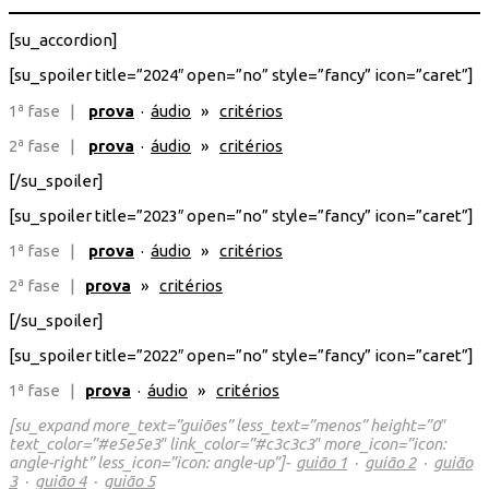
[su_accordion]
[su_spoiler title=”2024″ open=”no” style=”fancy” icon=”caret”]
1ª fase |
prova
·
áudio
»
critérios
2ª fase |
prova
·
áudio
»
critérios
[/su_spoiler]
[su_spoiler title=”2023″ open=”no” style=”fancy” icon=”caret”]
1ª fase |
prova
·
áudio
»
critérios
2ª fase |
prova
»
critérios
[/su_spoiler]
[su_spoiler title=”2022″ open=”no” style=”fancy” icon=”caret”]
1ª fase |
prova
·
áudio
»
critérios
[su_expand more_text=”guiões” less_text=”menos” height=”0″
text_color=”#e5e5e3″ link_color=”#c3c3c3″ more_icon=”icon:
angle-right” less_icon=”icon: angle-up”]-
guião 1
·
guião 2
·
guião
3
·
guião 4
·
guião 5