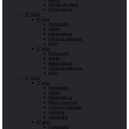
Estudo do Meio
Matemática
2º Ciclo
5º ano
Português
Inglês
Matemática
Ciências Naturais
HGP
6º ano
Português
Inglês
Matemática
Ciências Naturais
HGP
3º Ciclo
7º ano
Português
Inglês
Matemática
Físico-Química
Ciências naturais
História
Geografia
8º ano
Português