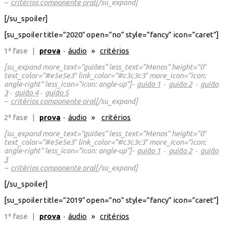
–
critérios componente oral
[/su_expand]
[/su_spoiler]
[su_spoiler title=”2020″ open=”no” style=”fancy” icon=”caret”]
1ª fase |
prova
·
áudio
»
critérios
[su_expand more_text=”guiões” less_text=”Menos” height=”0″
text_color=”#e5e5e3″ link_color=”#c3c3c3″ more_icon=”icon:
angle-right” less_icon=”icon: angle-up”]-
guião 1
·
guião 2
·
guião
3
·
guião 4
·
guião 5
–
critérios componente oral
[/su_expand]
2ª fase |
prova
·
áudio
»
critérios
[su_expand more_text=”guiões” less_text=”Menos” height=”0″
text_color=”#e5e5e3″ link_color=”#c3c3c3″ more_icon=”icon:
angle-right” less_icon=”icon: angle-up”]-
guião 1
·
guião 2
·
guião
3
–
critérios componente oral
[/su_expand]
[/su_spoiler]
[su_spoiler title=”2019″ open=”no” style=”fancy” icon=”caret”]
1ª fase |
prova
·
áudio
»
critérios