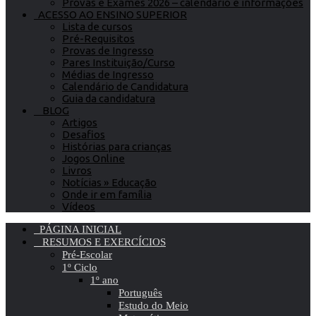
Provas e Exames 2026 – calendário e informações
ACESSO AO ENSINO SUPERIOR
Lista de cursos
Pré-Requisitos
Provas de Ingresso
Pares Instituição/Curso
Médias de Ingresso
Calendário de Candidatura
Guia da candidatura
BLOG
Artigos
Desafios
Histórias para crianças
Jogos Online
Livros
Notícias » Educação
Onde ir em família
Vídeos
PÁGINA INICIAL
RESUMOS E EXERCÍCIOS
Pré-Escolar
1º Ciclo
1º ano
Português
Estudo do Meio