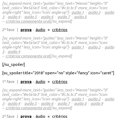
[su_expand more_text=”guiões” less_text=”Menos” height=”0″
text_color=”#e5e5e3″ link_color=”#c3c3c3″ more_icon=”icon:
angle-right” less_icon=”icon: angle-up”]-
guião 1
·
guião 2
·
guião
3
·
guião 4
·
guião 5
·
guião 6
·
guião 7
·
guião 8
–
critérios componente oral
[/su_expand]
2ª fase |
prova
·
áudio
»
critérios
[su_expand more_text=”guiões” less_text=”Menos” height=”0″
text_color=”#e5e5e3″ link_color=”#c3c3c3″ more_icon=”icon:
angle-right” less_icon=”icon: angle-up”]-
guião 1
·
guião 2
·
guião
3
·
guião 4
–
critérios componente oral
[/su_expand]
[/su_spoiler]
[su_spoiler title=”2018″ open=”no” style=”fancy” icon=”caret”]
1ª fase |
prova
·
áudio
»
critérios
[su_expand more_text=”guiões” less_text=”Menos” height=”0″
text_color=”#e5e5e3″ link_color=”#c3c3c3″ more_icon=”icon:
angle-right” less_icon=”icon: angle-up”]-
guião 1
·
guião 2
·
guião
3
·
guião 4
·
guião 5
·
guião 6
·
guião 7
·
guião 8
·
guião 9
–
critérios componente oral
[/su_expand]
2ª fase |
prova
·
áudio
»
critérios