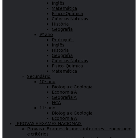
Inglês
Matemática
Físico-Química
Ciências Naturais
História
Geografia
9º ano
Português
Inglês
História
Geografia
Ciências Naturais
Físico-Química
Matemática
Secundário
10º ano
Biologia e Geologia
Economia A
Geografia A
HCA
11º ano
Biologia e Geologia
Economia A
PROVAS E EXAMES NACIONAIS
Provas e Exames de anos anteriores – enunciados
e critérios