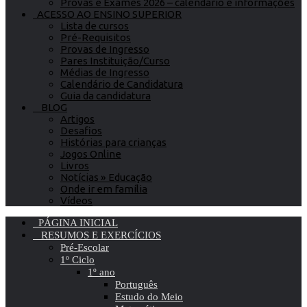
Provas e Exames 2026 – calendário e informações
ACESSO AO ENSINO SUPERIOR
Lista de cursos
Pré-Requisitos
Provas de Ingresso
Pares Instituição/Curso
Médias de Ingresso
Calendário de Candidatura
Guia da candidatura
BLOG
Artigos
Desafios
Histórias para crianças
Jogos Online
Livros
Notícias » Educação
Onde ir em família
Vídeos
PÁGINA INICIAL
RESUMOS E EXERCÍCIOS
Pré-Escolar
1º Ciclo
1º ano
Português
Estudo do Meio