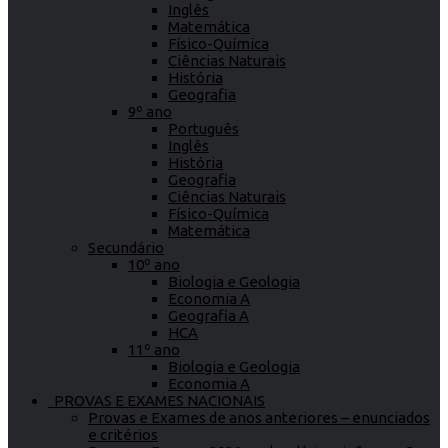
Inglês
Matemática
Físico-Química
Ciências Naturais
História
Geografia
9º ano
Português
Inglês
História
Geografia
Ciências Naturais
Físico-Química
Matemática
Secundário
10º ano
Biologia e Geologia
Economia A
Geografia A
HCA
11º ano
Biologia e Geologia
Economia A
PROVAS E EXAMES NACIONAIS
Provas e Exames de anos anteriores – enunciados
e critérios