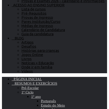
Provas e Exames 2026 – calendário e informações
ACESSO AO ENSINO SUPERIOR
Lista de cursos
Pré-Requisitos
Provas de Ingresso
Pares Instituição/Curso
Médias de Ingresso
Calendário de Candidatura
Guia da candidatura
BLOG
Artigos
Desafios
Histórias para crianças
Jogos Online
Livros
Notícias » Educação
Onde ir em família
Vídeos
PÁGINA INICIAL
RESUMOS E EXERCÍCIOS
Pré-Escolar
1º Ciclo
1º ano
Português
Estudo do Meio