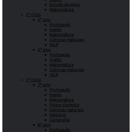
Estudo do Meio
Matemática
2º Ciclo
5º ano
Português
Inglês
Matemática
Ciências Naturais
HGP
6º ano
Português
Inglês
Matemática
Ciências Naturais
HGP
3º Ciclo
7º ano
Português
Inglês
Matemática
Físico-Química
Ciências naturais
História
Geografia
8º ano
Português