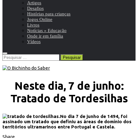
Artigos
Desafios
Histórias para crianças
Jogos Online
Livros
Notícias » Educação
Onde ir em família
Vídeos
Pesquisar
por:
Neste dia, 7 de junho:
Tratado de Tordesilhas
No dia 7 de junho de 1494, foi
assinado um tratado que definiu as áreas de domínio dos
territórios ultramarinos entre Portugal e Castela.
Share