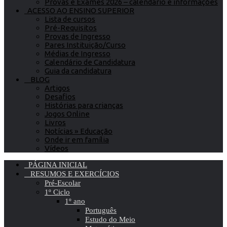
Provas e Exames 2026 – calendário e informações
ACESSO AO ENSINO SUPERIOR
Lista de cursos
Pré-Requisitos
Provas de Ingresso
Pares Instituição/Curso
Médias de Ingresso
Calendário de Candidatura
Guia da candidatura
BLOG
Artigos
Desafios
Histórias para crianças
Jogos Online
Livros
Notícias » Educação
Onde ir em família
Vídeos
PÁGINA INICIAL
RESUMOS E EXERCÍCIOS
Pré-Escolar
1º Ciclo
1º ano
Português
Estudo do Meio