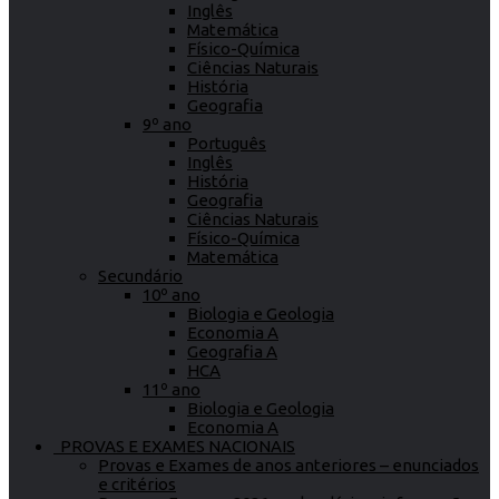
Inglês
Matemática
Físico-Química
Ciências Naturais
História
Geografia
9º ano
Português
Inglês
História
Geografia
Ciências Naturais
Físico-Química
Matemática
Secundário
10º ano
Biologia e Geologia
Economia A
Geografia A
HCA
11º ano
Biologia e Geologia
Economia A
PROVAS E EXAMES NACIONAIS
Provas e Exames de anos anteriores – enunciados
e critérios