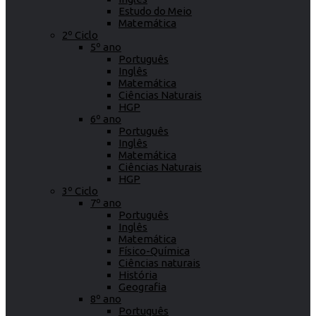
Estudo do Meio
Matemática
2º Ciclo
5º ano
Português
Inglês
Matemática
Ciências Naturais
HGP
6º ano
Português
Inglês
Matemática
Ciências Naturais
HGP
3º Ciclo
7º ano
Português
Inglês
Matemática
Físico-Química
Ciências naturais
História
Geografia
8º ano
Português