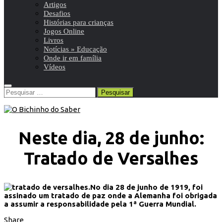
Artigos
Desafios
Histórias para crianças
Jogos Online
Livros
Notícias » Educação
Onde ir em família
Vídeos
Pesquisar
por:
Neste dia, 28 de junho:
Tratado de Versalhes
No dia 28 de junho de 1919, foi
assinado um tratado de paz onde a Alemanha foi obrigada
a assumir a responsabilidade pela 1ª Guerra Mundial.
Share