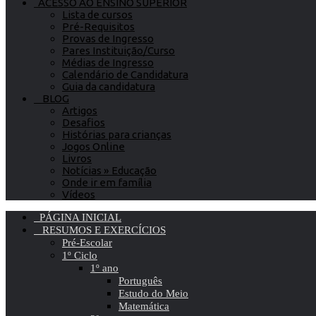
ACESSO AO ENSINO SUPERIOR
Lista de cursos
Pré-Requisitos
Provas de Ingresso
Pares Instituição/Curso
Médias de Ingresso
Calendário de Candidatura
Guia da candidatura
BLOG
Artigos
Desafios
Histórias para crianças
Jogos Online
Livros
Notícias » Educação
Onde ir em família
Vídeos
PÁGINA INICIAL
RESUMOS E EXERCÍCIOS
Pré-Escolar
1º Ciclo
1º ano
Português
Estudo do Meio
Matemática