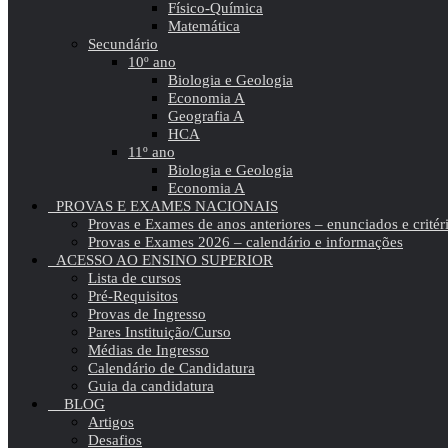
Físico-Química
Matemática
Secundário
10º ano
Biologia e Geologia
Economia A
Geografia A
HCA
11º ano
Biologia e Geologia
Economia A
PROVAS E EXAMES NACIONAIS
Provas e Exames de anos anteriores – enunciados e critér
Provas e Exames 2026 – calendário e informações
ACESSO AO ENSINO SUPERIOR
Lista de cursos
Pré-Requisitos
Provas de Ingresso
Pares Instituição/Curso
Médias de Ingresso
Calendário de Candidatura
Guia da candidatura
BLOG
Artigos
Desafios