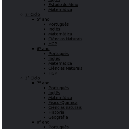
Estudo do Meio
Matemática
2º Ciclo
5º ano
Português
Inglês
Matemática
Ciências Naturais
HGP
6º ano
Português
Inglês
Matemática
Ciências Naturais
HGP
3º Ciclo
7º ano
Português
Inglês
Matemática
Físico-Química
Ciências naturais
História
Geografia
8º ano
Português