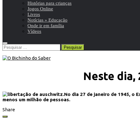
Histórias para crianças
Jogos Online
Livros
Notícias » Educação
Onde ir em família
Vídeos
Pesquisar
por:
Neste dia,
No dia 27 de janeiro de 1945, o 
menos um milhão de pessoas.
Share