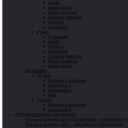
Inglês
Matemática
Físico-Química
Ciências Naturais
História
Geografia
9º ano
Português
Inglês
História
Geografia
Ciências Naturais
Físico-Química
Matemática
Secundário
10º ano
Biologia e Geologia
Economia A
Geografia A
HCA
11º ano
Biologia e Geologia
Economia A
PROVAS E EXAMES NACIONAIS
Provas e Exames de anos anteriores – enunciados e c
Provas e Exames 2026 – calendário e informações