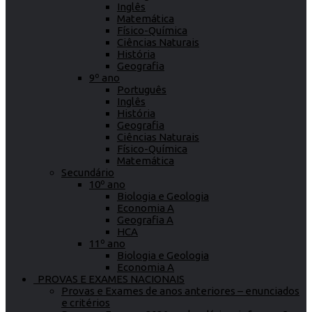
Inglês
Matemática
Físico-Química
Ciências Naturais
História
Geografia
9º ano
Português
Inglês
História
Geografia
Ciências Naturais
Físico-Química
Matemática
Secundário
10º ano
Biologia e Geologia
Economia A
Geografia A
HCA
11º ano
Biologia e Geologia
Economia A
PROVAS E EXAMES NACIONAIS
Provas e Exames de anos anteriores – enunciados
e critérios