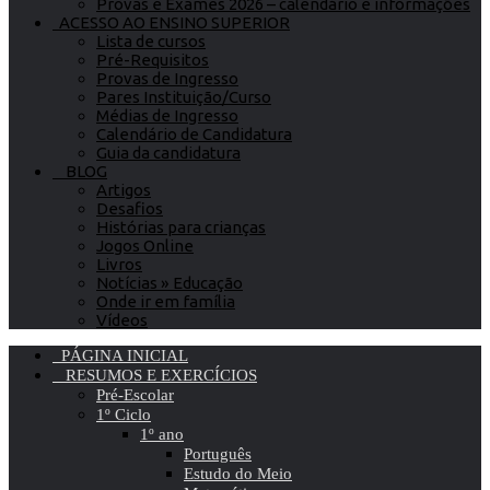
Provas e Exames 2026 – calendário e informações
ACESSO AO ENSINO SUPERIOR
Lista de cursos
Pré-Requisitos
Provas de Ingresso
Pares Instituição/Curso
Médias de Ingresso
Calendário de Candidatura
Guia da candidatura
BLOG
Artigos
Desafios
Histórias para crianças
Jogos Online
Livros
Notícias » Educação
Onde ir em família
Vídeos
PÁGINA INICIAL
RESUMOS E EXERCÍCIOS
Pré-Escolar
1º Ciclo
1º ano
Português
Estudo do Meio