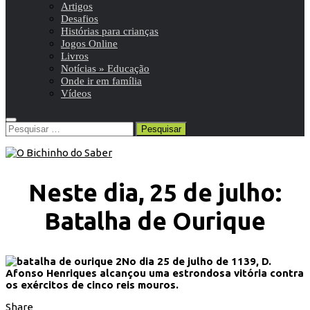
Artigos
Desafios
Histórias para crianças
Jogos Online
Livros
Notícias » Educação
Onde ir em família
Vídeos
Pesquisar
por:
Neste dia, 25 de julho:
Batalha de Ourique
No dia 25 de julho de 1139, D.
Afonso Henriques alcançou uma estrondosa vitória contra
os exércitos de cinco reis mouros.
Share