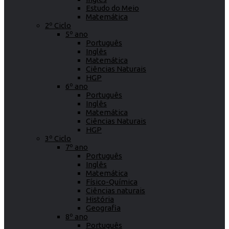
Estudo do Meio
Matemática
2º Ciclo
5º ano
Português
Inglês
Matemática
Ciências Naturais
HGP
6º ano
Português
Inglês
Matemática
Ciências Naturais
HGP
3º Ciclo
7º ano
Português
Inglês
Matemática
Físico-Química
Ciências naturais
História
Geografia
8º ano
Português