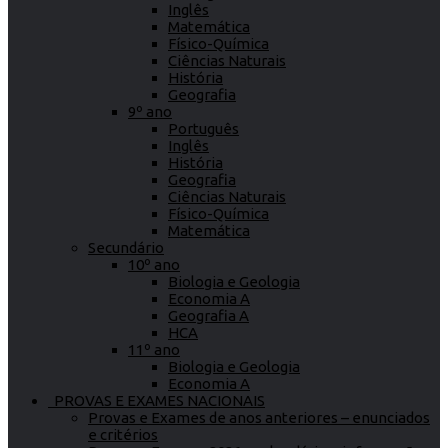
Inglês
Matemática
Físico-Química
Ciências Naturais
História
Geografia
9º ano
Português
Inglês
História
Geografia
Ciências Naturais
Físico-Química
Matemática
Secundário
10º ano
Biologia e Geologia
Economia A
Geografia A
HCA
11º ano
Biologia e Geologia
Economia A
PROVAS E EXAMES NACIONAIS
Provas e Exames de anos anteriores – enunciados
e critérios