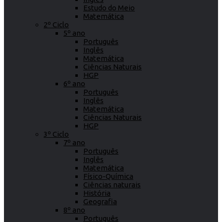
Estudo do Meio
Matemática
2º Ciclo
5º ano
Português
Inglês
Matemática
Ciências Naturais
HGP
6º ano
Português
Inglês
Matemática
Ciências Naturais
HGP
3º Ciclo
7º ano
Português
Inglês
Matemática
Físico-Química
Ciências naturais
História
Geografia
8º ano
Português