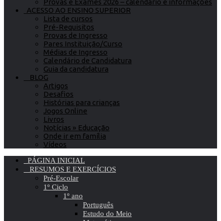
Provas e Exames 2026 – calendário e informações
ACESSO AO ENSINO SUPERIOR
Lista de cursos
Pré-Requisitos
Provas de Ingresso
Pares Instituição/Curso
Médias de Ingresso
Calendário de Candidatura
Guia da candidatura
BLOG
Artigos
Desafios
Histórias para crianças
Jogos Online
Livros
Notícias » Educação
Onde ir em família
Vídeos
PÁGINA INICIAL
RESUMOS E EXERCÍCIOS
Pré-Escolar
1º Ciclo
1º ano
Português
Estudo do Meio