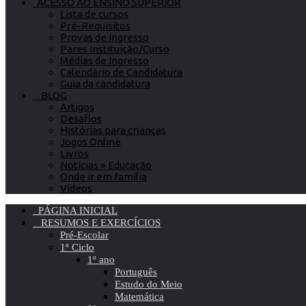
ACESSO AO ENSINO SUPERIOR
Lista de cursos
Pré-Requisitos
Provas de Ingresso
Pares Instituição/Curso
Médias de Ingresso
Calendário de Candidatura
Guia da candidatura
BLOG
Artigos
Desafios
Histórias para crianças
Jogos Online
Livros
Notícias » Educação
Onde ir em família
Vídeos
PÁGINA INICIAL
RESUMOS E EXERCÍCIOS
Pré-Escolar
1º Ciclo
1º ano
Português
Estudo do Meio
Matemática