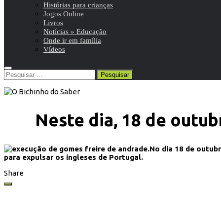
Histórias para crianças
Jogos Online
Livros
Notícias » Educação
Onde ir em família
Vídeos
Pesquisar
por:
Neste dia, 18 de outu
No dia 18 de outub
para expulsar os ingleses de Portugal.
Share