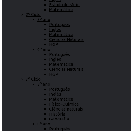
Estudo do Meio
Matemática
2º Ciclo
5º ano
Português
Inglês
Matemática
Ciências Naturais
HGP
6º ano
Português
Inglês
Matemática
Ciências Naturais
HGP
3º Ciclo
7º ano
Português
Inglês
Matemática
Físico-Química
Ciências naturais
História
Geografia
8º ano
Português