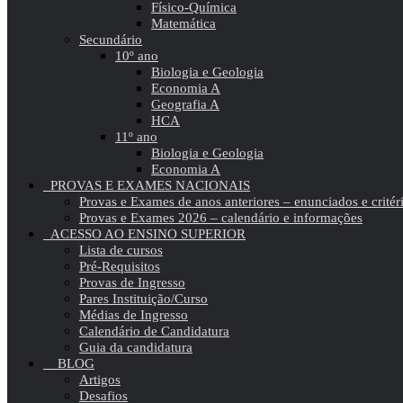
Físico-Química
Matemática
Secundário
10º ano
Biologia e Geologia
Economia A
Geografia A
HCA
11º ano
Biologia e Geologia
Economia A
PROVAS E EXAMES NACIONAIS
Provas e Exames de anos anteriores – enunciados e critér
Provas e Exames 2026 – calendário e informações
ACESSO AO ENSINO SUPERIOR
Lista de cursos
Pré-Requisitos
Provas de Ingresso
Pares Instituição/Curso
Médias de Ingresso
Calendário de Candidatura
Guia da candidatura
BLOG
Artigos
Desafios