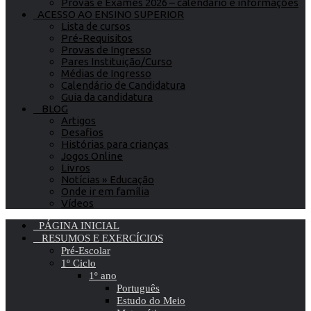
Provas e Exames 2026 – calendário e informações
ACESSO AO ENSINO SUPERIOR
Lista de cursos
Pré-Requisitos
Provas de Ingresso
Pares Instituição/Curso
Médias de Ingresso
Calendário de Candidatura
Guia da candidatura
BLOG
Artigos
Desafios
Histórias para crianças
Jogos Online
Livros
Notícias » Educação
Onde ir em família
Vídeos
PÁGINA INICIAL
RESUMOS E EXERCÍCIOS
Pré-Escolar
1º Ciclo
1º ano
Português
Estudo do Meio