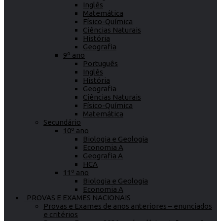
Inglês
Matemática
Físico-Química
Ciências Naturais
História
Geografia
9º ano
Português
Inglês
História
Geografia
Ciências Naturais
Físico-Química
Matemática
Secundário
10º ano
Biologia e Geologia
Economia A
Geografia A
HCA
11º ano
Biologia e Geologia
Economia A
PROVAS E EXAMES NACIONAIS
Provas e Exames de anos anteriores – enunciados
e critérios