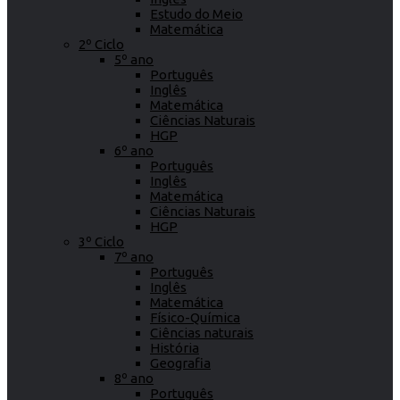
Estudo do Meio
Matemática
2º Ciclo
5º ano
Português
Inglês
Matemática
Ciências Naturais
HGP
6º ano
Português
Inglês
Matemática
Ciências Naturais
HGP
3º Ciclo
7º ano
Português
Inglês
Matemática
Físico-Química
Ciências naturais
História
Geografia
8º ano
Português