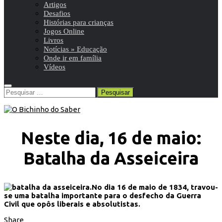
Artigos
Desafios
Histórias para crianças
Jogos Online
Livros
Notícias » Educação
Onde ir em família
Vídeos
Pesquisar
por:
Neste dia, 16 de maio:
Batalha da Asseiceira
No dia 16 de maio de 1834, travou-
se uma batalha importante para o desfecho da Guerra
Civil que opôs liberais e absolutistas.
Share