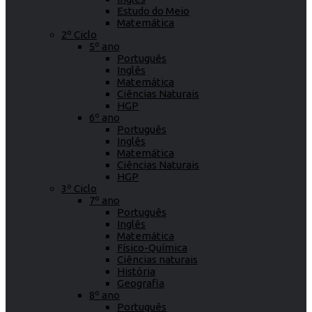
Estudo do Meio
Matemática
2º Ciclo
5º ano
Português
Inglês
Matemática
Ciências Naturais
HGP
6º ano
Português
Inglês
Matemática
Ciências Naturais
HGP
3º Ciclo
7º ano
Português
Inglês
Matemática
Físico-Química
Ciências naturais
História
Geografia
8º ano
Português