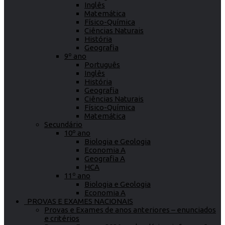
Inglês
Matemática
Físico-Química
Ciências Naturais
História
Geografia
9º ano
Português
Inglês
História
Geografia
Ciências Naturais
Físico-Química
Matemática
Secundário
10º ano
Biologia e Geologia
Economia A
Geografia A
HCA
11º ano
Biologia e Geologia
Economia A
PROVAS E EXAMES NACIONAIS
Provas e Exames de anos anteriores – enunciados
e critérios