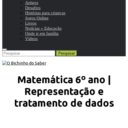
Artigos
Desafios
Histórias para crianças
Jogos Online
Livros
Notícias » Educação
Onde ir em família
Vídeos
Pesquisar
por:
Matemática 6º ano |
Representação e
tratamento de dados