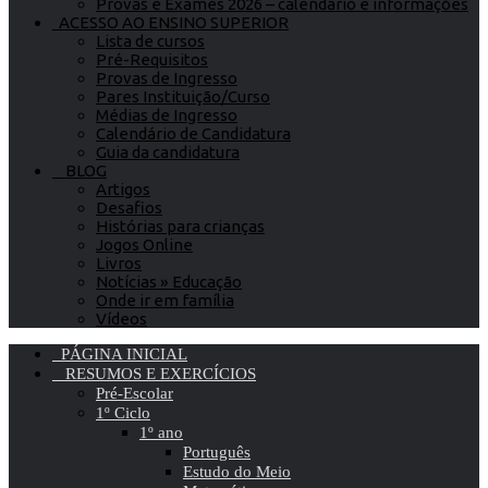
Provas e Exames 2026 – calendário e informações
ACESSO AO ENSINO SUPERIOR
Lista de cursos
Pré-Requisitos
Provas de Ingresso
Pares Instituição/Curso
Médias de Ingresso
Calendário de Candidatura
Guia da candidatura
BLOG
Artigos
Desafios
Histórias para crianças
Jogos Online
Livros
Notícias » Educação
Onde ir em família
Vídeos
PÁGINA INICIAL
RESUMOS E EXERCÍCIOS
Pré-Escolar
1º Ciclo
1º ano
Português
Estudo do Meio