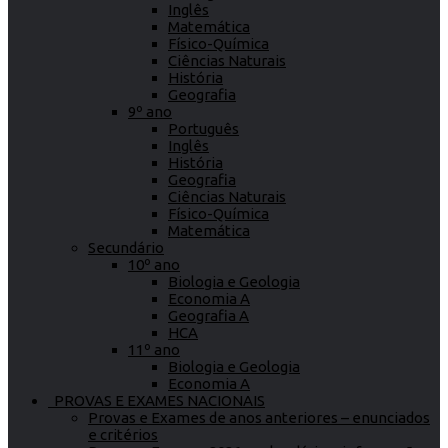
Inglês
Matemática
Físico-Química
Ciências Naturais
História
Geografia
9º ano
Português
Inglês
História
Geografia
Ciências Naturais
Físico-Química
Matemática
Secundário
10º ano
Biologia e Geologia
Economia A
Geografia A
HCA
11º ano
Biologia e Geologia
Economia A
PROVAS E EXAMES NACIONAIS
Provas e Exames de anos anteriores – enunciados
e critérios