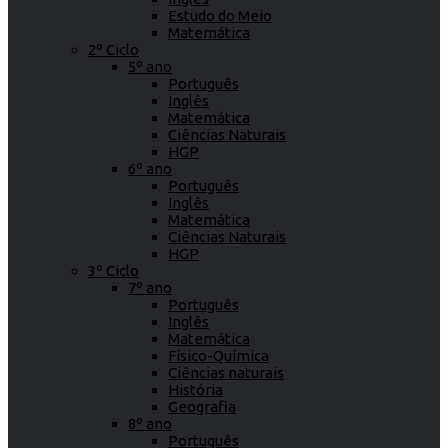
Estudo do Meio
Matemática
2º Ciclo
5º ano
Português
Inglês
Matemática
Ciências Naturais
HGP
6º ano
Português
Inglês
Matemática
Ciências Naturais
HGP
3º Ciclo
7º ano
Português
Inglês
Matemática
Físico-Química
Ciências naturais
História
Geografia
8º ano
Português