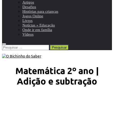
Artigos
Desafios
Histórias para crianças
Jogos Online
Livros
Notícias » Educação
Onde ir em família
Vídeos
Pesquisar
por:
Matemática 2º ano |
Adição e subtração