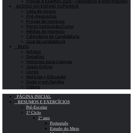
Provas e Exames 2026 – calendário e informações
ACESSO AO ENSINO SUPERIOR
Lista de cursos
Pré-Requisitos
Provas de Ingresso
Pares Instituição/Curso
Médias de Ingresso
Calendário de Candidatura
Guia da candidatura
BLOG
Artigos
Desafios
Histórias para crianças
Jogos Online
Livros
Notícias » Educação
Onde ir em família
Vídeos
PÁGINA INICIAL
RESUMOS E EXERCÍCIOS
Pré-Escolar
1º Ciclo
1º ano
Português
Estudo do Meio