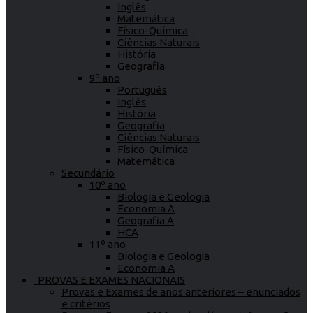
Inglês
Matemática
Físico-Química
Ciências Naturais
História
Geografia
9º ano
Português
Inglês
História
Geografia
Ciências Naturais
Físico-Química
Matemática
Secundário
10º ano
Biologia e Geologia
Economia A
Geografia A
HCA
11º ano
Biologia e Geologia
Economia A
PROVAS E EXAMES NACIONAIS
Provas e Exames de anos anteriores – enunciados
e critérios