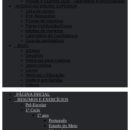
Provas e Exames 2026 – calendário e informações
ACESSO AO ENSINO SUPERIOR
Lista de cursos
Pré-Requisitos
Provas de Ingresso
Pares Instituição/Curso
Médias de Ingresso
Calendário de Candidatura
Guia da candidatura
BLOG
Artigos
Desafios
Histórias para crianças
Jogos Online
Livros
Notícias » Educação
Onde ir em família
Vídeos
PÁGINA INICIAL
RESUMOS E EXERCÍCIOS
Pré-Escolar
1º Ciclo
1º ano
Português
Estudo do Meio