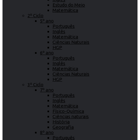
Estudo do Meio
Matemática
2º Ciclo
5º ano
Português
Inglês
Matemática
Ciências Naturais
HGP
6º ano
Português
Inglês
Matemática
Ciências Naturais
HGP
3º Ciclo
7º ano
Português
Inglês
Matemática
Físico-Química
Ciências naturais
História
Geografia
8º ano
Português