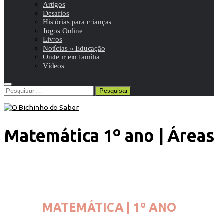
Artigos
Desafios
Histórias para crianças
Jogos Online
Livros
Notícias » Educação
Onde ir em família
Vídeos
Pesquisar
por:
Matemática 1º ano | Áreas
MATEMÁTICA | 1º ANO