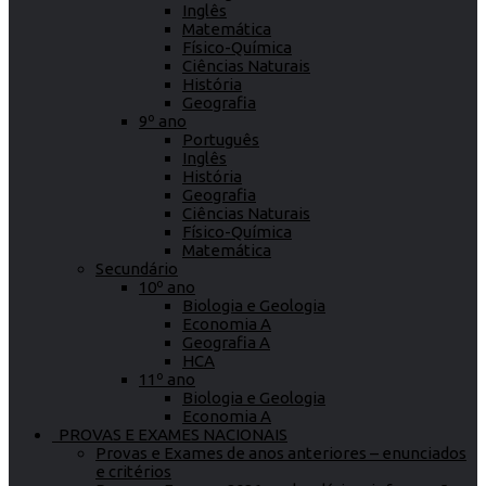
Inglês
Matemática
Físico-Química
Ciências Naturais
História
Geografia
9º ano
Português
Inglês
História
Geografia
Ciências Naturais
Físico-Química
Matemática
Secundário
10º ano
Biologia e Geologia
Economia A
Geografia A
HCA
11º ano
Biologia e Geologia
Economia A
PROVAS E EXAMES NACIONAIS
Provas e Exames de anos anteriores – enunciados
e critérios