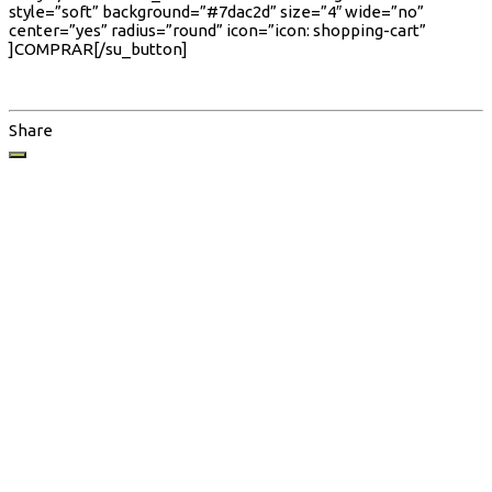
style=”soft” background=”#7dac2d” size=”4″ wide=”no”
center=”yes” radius=”round” icon=”icon: shopping-cart”
]COMPRAR[/su_button]
Share