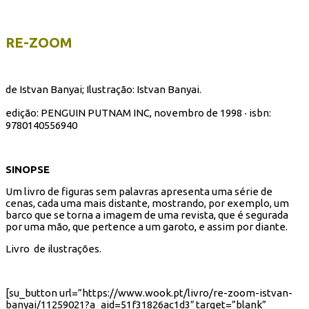
RE-ZOOM
de Istvan Banyai; Ilustração: Istvan Banyai.
edição: PENGUIN PUTNAM INC, novembro de 1998 ‧ isbn:
9780140556940
SINOPSE
Um livro de figuras sem palavras apresenta uma série de
cenas, cada uma mais distante, mostrando, por exemplo, um
barco que se torna a imagem de uma revista, que é segurada
por uma mão, que pertence a um garoto, e assim por diante.
Livro de ilustrações.
[su_button url=”https://www.wook.pt/livro/re-zoom-istvan-
banyai/11259021?a_aid=51f31826ac1d3″ target=”blank”