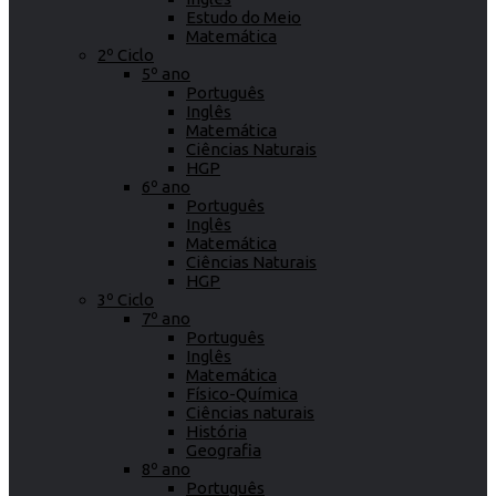
Estudo do Meio
Matemática
2º Ciclo
5º ano
Português
Inglês
Matemática
Ciências Naturais
HGP
6º ano
Português
Inglês
Matemática
Ciências Naturais
HGP
3º Ciclo
7º ano
Português
Inglês
Matemática
Físico-Química
Ciências naturais
História
Geografia
8º ano
Português