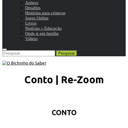
Artigos
Desafios
Histórias para crianças
Jogos Online
Livros
Notícias » Educação
Onde ir em família
Vídeos
Pesquisar
por:
Conto | Re-Zoom
CONTO