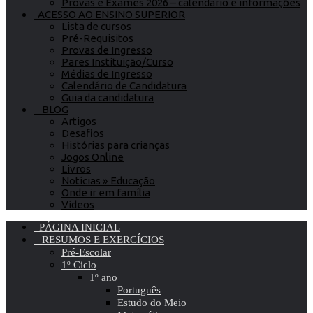
Provas e Exames 2026 – calendário e informações
ACESSO AO ENSINO SUPERIOR
Lista de cursos
Pré-Requisitos
Provas de Ingresso
Pares Instituição/Curso
Médias de Ingresso
Calendário de Candidatura
Guia da candidatura
BLOG
Artigos
Desafios
Histórias para crianças
Jogos Online
Livros
Notícias » Educação
Onde ir em família
Vídeos
PÁGINA INICIAL
RESUMOS E EXERCÍCIOS
Pré-Escolar
1º Ciclo
1º ano
Português
Estudo do Meio