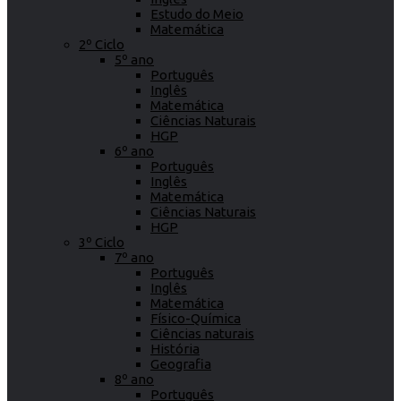
Estudo do Meio
Matemática
2º Ciclo
5º ano
Português
Inglês
Matemática
Ciências Naturais
HGP
6º ano
Português
Inglês
Matemática
Ciências Naturais
HGP
3º Ciclo
7º ano
Português
Inglês
Matemática
Físico-Química
Ciências naturais
História
Geografia
8º ano
Português