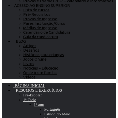
Provas e Exames 2026 – calendário e informações
ACESSO AO ENSINO SUPERIOR
Lista de cursos
Pré-Requisitos
Provas de Ingresso
Pares Instituição/Curso
Médias de Ingresso
Calendário de Candidatura
Guia da candidatura
BLOG
Artigos
Desafios
Histórias para crianças
Jogos Online
Livros
Notícias » Educação
Onde ir em família
Vídeos
PÁGINA INICIAL
RESUMOS E EXERCÍCIOS
Pré-Escolar
1º Ciclo
1º ano
Português
Estudo do Meio