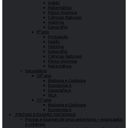
Inglês
Matemática
Físico-Química
Ciências Naturais
História
Geografia
9º ano
Português
Inglês
História
Geografia
Ciências Naturais
Físico-Química
Matemática
Secundário
10º ano
Biologia e Geologia
Economia A
Geografia A
HCA
11º ano
Biologia e Geologia
Economia A
PROVAS E EXAMES NACIONAIS
Provas e Exames de anos anteriores – enunciados
e critérios