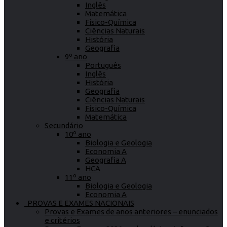
Inglês
Matemática
Físico-Química
Ciências Naturais
História
Geografia
9º ano
Português
Inglês
História
Geografia
Ciências Naturais
Físico-Química
Matemática
Secundário
10º ano
Biologia e Geologia
Economia A
Geografia A
HCA
11º ano
Biologia e Geologia
Economia A
PROVAS E EXAMES NACIONAIS
Provas e Exames de anos anteriores – enunciados
e critérios