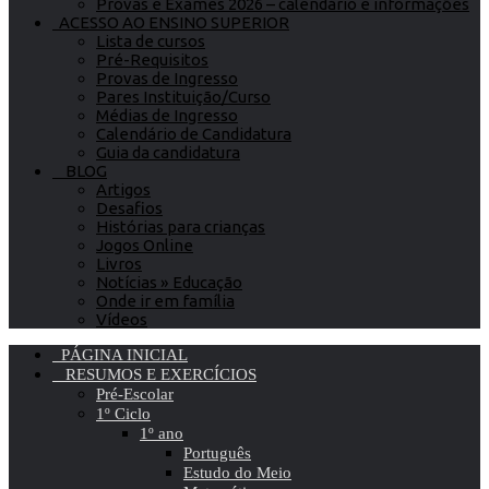
Provas e Exames 2026 – calendário e informações
ACESSO AO ENSINO SUPERIOR
Lista de cursos
Pré-Requisitos
Provas de Ingresso
Pares Instituição/Curso
Médias de Ingresso
Calendário de Candidatura
Guia da candidatura
BLOG
Artigos
Desafios
Histórias para crianças
Jogos Online
Livros
Notícias » Educação
Onde ir em família
Vídeos
PÁGINA INICIAL
RESUMOS E EXERCÍCIOS
Pré-Escolar
1º Ciclo
1º ano
Português
Estudo do Meio