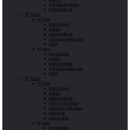
Estudo do Meio
Matemática
2º Ciclo
5º ano
Português
Inglês
Matemática
Ciências Naturais
HGP
6º ano
Português
Inglês
Matemática
Ciências Naturais
HGP
3º Ciclo
7º ano
Português
Inglês
Matemática
Físico-Química
Ciências naturais
História
Geografia
8º ano
Português