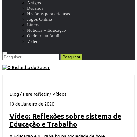
Artigos
Desafios
Histórias para crianças
Jogos Online
Livros
Notícias » Educação
Onde ir em família
Vídeos
Pesquisar
por:
Blog
/
Para refletir
/
Vídeos
13 de Janeiro de 2020
Vídeo: Reflexões sobre sistema de
Educação e Trabalho
A Educação e o Trabalho na sociedade de hoje