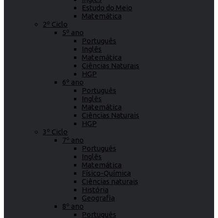
Estudo do Meio
Matemática
2º Ciclo
5º ano
Português
Inglês
Matemática
Ciências Naturais
HGP
6º ano
Português
Inglês
Matemática
Ciências Naturais
HGP
3º Ciclo
7º ano
Português
Inglês
Matemática
Físico-Química
Ciências naturais
História
Geografia
8º ano
Português