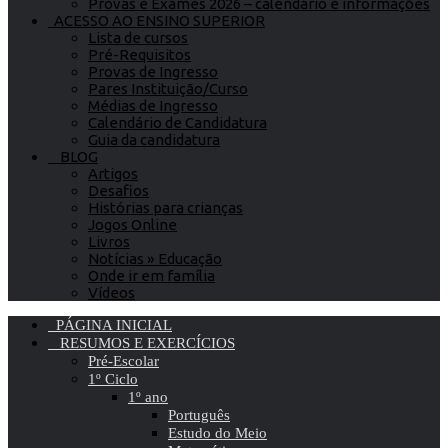
Provas e Exames 2026 – calendário e informações
ACESSO AO ENSINO SUPERIOR
Lista de cursos
Pré-Requisitos
Provas de Ingresso
Pares Instituição/Curso
Médias de Ingresso
Calendário de Candidatura
Guia da candidatura
BLOG
Artigos
Desafios
Histórias para crianças
Jogos Online
Livros
Notícias » Educação
Onde ir em família
Vídeos
PÁGINA INICIAL
RESUMOS E EXERCÍCIOS
Pré-Escolar
1º Ciclo
1º ano
Português
Estudo do Meio