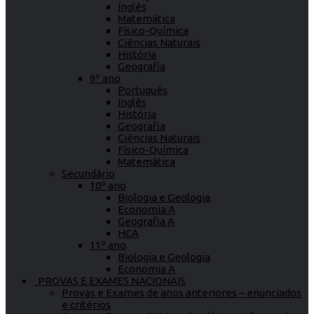
Inglês
Matemática
Físico-Química
Ciências Naturais
História
Geografia
9º ano
Português
Inglês
História
Geografia
Ciências Naturais
Físico-Química
Matemática
Secundário
10º ano
Biologia e Geologia
Economia A
Geografia A
HCA
11º ano
Biologia e Geologia
Economia A
PROVAS E EXAMES NACIONAIS
Provas e Exames de anos anteriores – enunciados
e critérios