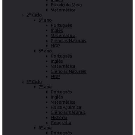
Estudo do Meio
Matemática
2º Ciclo
5º ano
Português
Inglês
Matemática
Ciências Naturais
HGP
6º ano
Português
Inglês
Matemática
Ciências Naturais
HGP
3º Ciclo
7º ano
Português
Inglês
Matemática
Físico-Química
Ciências naturais
História
Geografia
8º ano
Português