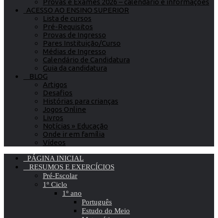
Provas e Exames 2026 – calendário e informações
ACESSO AO ENSINO SUPERIOR
Lista de cursos
Pré-Requisitos
Provas de Ingresso
Pares Instituição/Curso
Médias de Ingresso
Calendário de Candidatura
Guia da candidatura
BLOG
Artigos
Desafios
Histórias para crianças
Jogos Online
Livros
Notícias » Educação
Onde ir em família
Vídeos
PÁGINA INICIAL
RESUMOS E EXERCÍCIOS
Pré-Escolar
1º Ciclo
1º ano
Português
Estudo do Meio