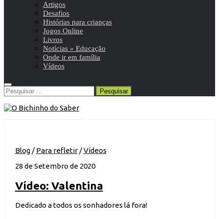
Artigos
Desafios
Histórias para crianças
Jogos Online
Livros
Notícias » Educação
Onde ir em família
Vídeos
Pesquisar
por:
Blog
/
Para refletir
/
Vídeos
28 de Setembro de 2020
Vídeo: Valentina
Dedicado a todos os sonhadores lá fora!