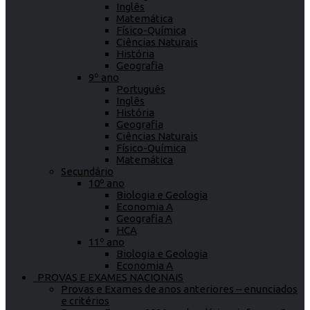
Inglês
Matemática
Físico-Química
Ciências Naturais
História
Geografia
9º ano
Português
Inglês
História
Geografia
Ciências Naturais
Físico-Química
Matemática
Secundário
10º ano
Biologia e Geologia
Economia A
Geografia A
HCA
11º ano
Biologia e Geologia
Economia A
PROVAS E EXAMES NACIONAIS
Provas e Exames de anos anteriores – enunciados
e critérios