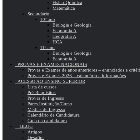
Físico-Química
Matemática
Secundário
10º ano
Biologia e Geologia
Economia A
Geografia A
HCA
11º ano
Biologia e Geologia
Economia A
PROVAS E EXAMES NACIONAIS
Provas e Exames de anos anteriores – enunciados e critér
Provas e Exames 2026 – calendário e informações
ACESSO AO ENSINO SUPERIOR
Lista de cursos
Pré-Requisitos
Provas de Ingresso
Pares Instituição/Curso
Médias de Ingresso
Calendário de Candidatura
Guia da candidatura
BLOG
Artigos
Desafios