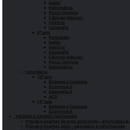
Inglês
Matemática
Físico-Química
Ciências Naturais
História
Geografia
9º ano
Português
Inglês
História
Geografia
Ciências Naturais
Físico-Química
Matemática
Secundário
10º ano
Biologia e Geologia
Economia A
Geografia A
HCA
11º ano
Biologia e Geologia
Economia A
PROVAS E EXAMES NACIONAIS
Provas e Exames de anos anteriores – enunciados e c
Provas e Exames 2026 – calendário e informações