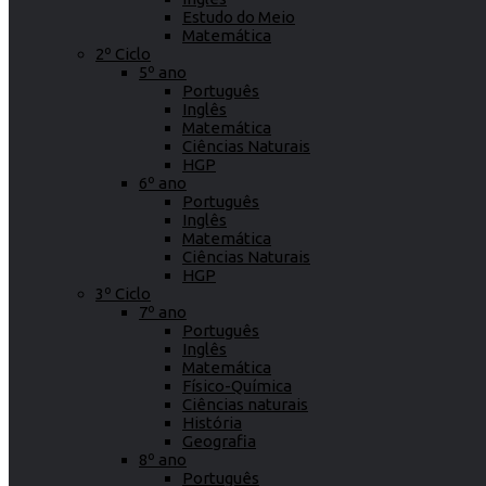
Estudo do Meio
Matemática
2º Ciclo
5º ano
Português
Inglês
Matemática
Ciências Naturais
HGP
6º ano
Português
Inglês
Matemática
Ciências Naturais
HGP
3º Ciclo
7º ano
Português
Inglês
Matemática
Físico-Química
Ciências naturais
História
Geografia
8º ano
Português