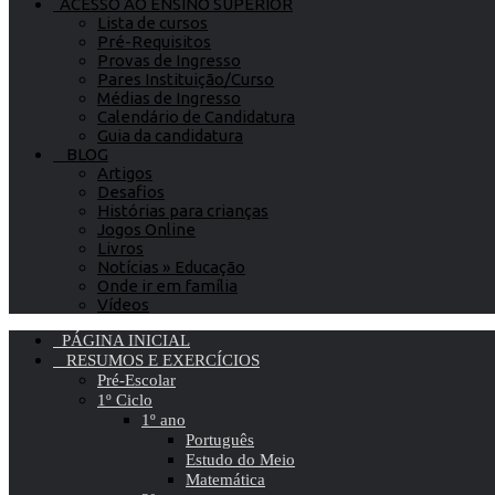
ACESSO AO ENSINO SUPERIOR
Lista de cursos
Pré-Requisitos
Provas de Ingresso
Pares Instituição/Curso
Médias de Ingresso
Calendário de Candidatura
Guia da candidatura
BLOG
Artigos
Desafios
Histórias para crianças
Jogos Online
Livros
Notícias » Educação
Onde ir em família
Vídeos
PÁGINA INICIAL
RESUMOS E EXERCÍCIOS
Pré-Escolar
1º Ciclo
1º ano
Português
Estudo do Meio
Matemática