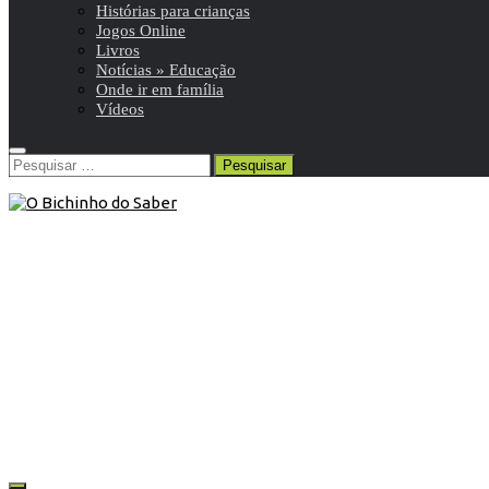
Histórias para crianças
Jogos Online
Livros
Notícias » Educação
Onde ir em família
Vídeos
Pesquisar
por:
Histórias para crianças
/
Poemas
29 de Maio de 2020
Poema | Aquarela
Um poema que faz qualquer um voltar a ser criança.