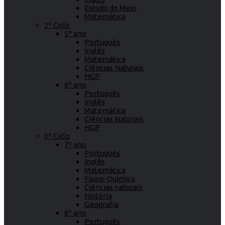
Estudo do Meio
Matemática
2º Ciclo
5º ano
Português
Inglês
Matemática
Ciências Naturais
HGP
6º ano
Português
Inglês
Matemática
Ciências Naturais
HGP
3º Ciclo
7º ano
Português
Inglês
Matemática
Físico-Química
Ciências naturais
História
Geografia
8º ano
Português