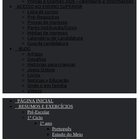
Provas e Exames 2026 – calendário e informações
ACESSO AO ENSINO SUPERIOR
Lista de cursos
Pré-Requisitos
Provas de Ingresso
Pares Instituição/Curso
Médias de Ingresso
Calendário de Candidatura
Guia da candidatura
BLOG
Artigos
Desafios
Histórias para crianças
Jogos Online
Livros
Notícias » Educação
Onde ir em família
Vídeos
PÁGINA INICIAL
RESUMOS E EXERCÍCIOS
Pré-Escolar
1º Ciclo
1º ano
Português
Estudo do Meio