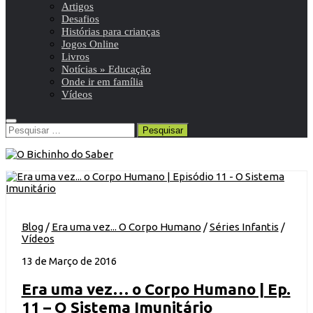
Artigos
Desafios
Histórias para crianças
Jogos Online
Livros
Notícias » Educação
Onde ir em família
Vídeos
Pesquisar
por:
Blog
/
Era uma vez... O Corpo Humano
/
Séries Infantis
/
Vídeos
13 de Março de 2016
Era uma vez… o Corpo Humano | Ep.
11 – O Sistema Imunitário