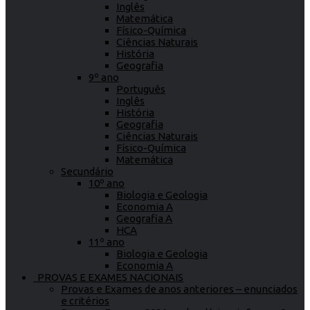
Inglês
Matemática
Físico-Química
Ciências Naturais
História
Geografia
9º ano
Português
Inglês
História
Geografia
Ciências Naturais
Físico-Química
Matemática
Secundário
10º ano
Biologia e Geologia
Economia A
Geografia A
HCA
11º ano
Biologia e Geologia
Economia A
PROVAS E EXAMES NACIONAIS
Provas e Exames de anos anteriores – enunciados
e critérios