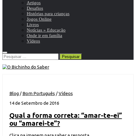
Artigos
Desafios
Histórias para crianças
Jogos Online
Livros
Notícias » Educação
Onde ir em família
Vídeos
Pesquisar
por:
Blog
/
Bom Português
/
Vídeos
14 de Setembro de 2016
Qual a forma correta: “amar-te-ei”
ou “amarei-te”?
Clica na imagem para saber a resposta