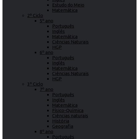
Estudo do Meio
Matemática
2º Ciclo
5º ano
Português
Inglês
Matemática
Ciências Naturais
HGP
6º ano
Português
Inglês
Matemática
Ciências Naturais
HGP
3º Ciclo
7º ano
Português
Inglês
Matemática
Físico-Química
Ciências naturais
História
Geografia
8º ano
Português