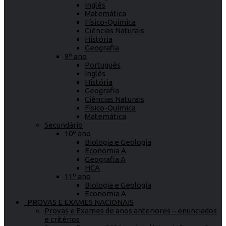
Inglês
Matemática
Físico-Química
Ciências Naturais
História
Geografia
9º ano
Português
Inglês
História
Geografia
Ciências Naturais
Físico-Química
Matemática
Secundário
10º ano
Biologia e Geologia
Economia A
Geografia A
HCA
11º ano
Biologia e Geologia
Economia A
PROVAS E EXAMES NACIONAIS
Provas e Exames de anos anteriores – enunciados
e critérios