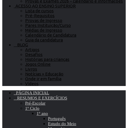
Provas e Exames 2026 – calendário e informações
ACESSO AO ENSINO SUPERIOR
Lista de cursos
Pré-Requisitos
Provas de Ingresso
Pares Instituição/Curso
Médias de Ingresso
Calendário de Candidatura
Guia da candidatura
BLOG
Artigos
Desafios
Histórias para crianças
Jogos Online
Livros
Notícias » Educação
Onde ir em família
Vídeos
PÁGINA INICIAL
RESUMOS E EXERCÍCIOS
Pré-Escolar
1º Ciclo
1º ano
Português
Estudo do Meio