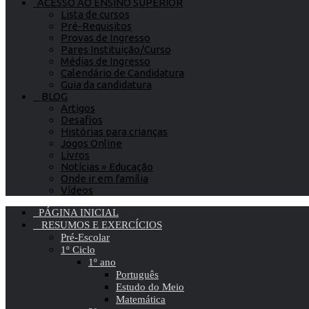
ACESSO AO ENSINO SUPERIOR
Lista de cursos
Pré-Requisitos
Provas de Ingresso
Pares Instituição/Curso
Médias de Ingresso
Calendário de Candidatura
Guia da candidatura
BLOG
Artigos
Desafios
Histórias para crianças
Jogos Online
Livros
Notícias » Educação
Onde ir em família
Vídeos
PÁGINA INICIAL
RESUMOS E EXERCÍCIOS
Pré-Escolar
1º Ciclo
1º ano
Português
Estudo do Meio
Matemática