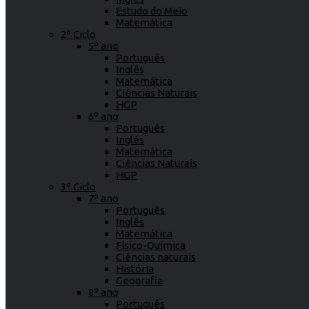
Estudo do Meio
Matemática
2º Ciclo
5º ano
Português
Inglês
Matemática
Ciências Naturais
HGP
6º ano
Português
Inglês
Matemática
Ciências Naturais
HGP
3º Ciclo
7º ano
Português
Inglês
Matemática
Físico-Química
Ciências naturais
História
Geografia
8º ano
Português