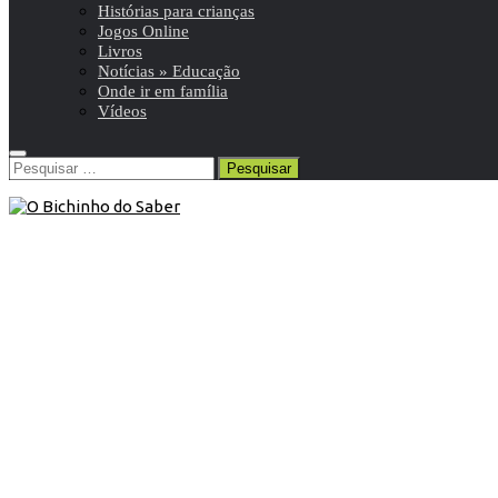
Histórias para crianças
Jogos Online
Livros
Notícias » Educação
Onde ir em família
Vídeos
Pesquisar
por:
Resumos da matéria e exercícios
25 de Julho de 2013
Resumos das matérias e exercícios
Os melhores resumos da net encontram-se aqui, das
disciplinas desde o Pré-Escolar até ao Secundário