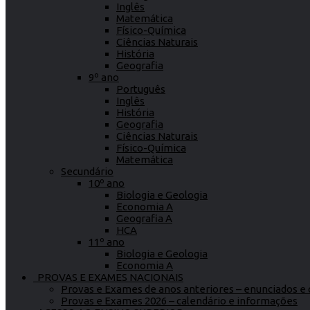
Inglês
Matemática
Físico-Química
Ciências Naturais
História
Geografia
9º ano
Português
Inglês
História
Geografia
Ciências Naturais
Físico-Química
Matemática
Secundário
10º ano
Biologia e Geologia
Economia A
Geografia A
HCA
11º ano
Biologia e Geologia
Economia A
PROVAS E EXAMES NACIONAIS
Provas e Exames de anos anteriores – enunciados e c
Provas e Exames 2026 – calendário e informações