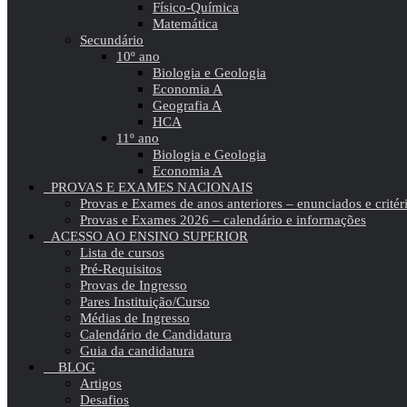
Físico-Química
Matemática
Secundário
10º ano
Biologia e Geologia
Economia A
Geografia A
HCA
11º ano
Biologia e Geologia
Economia A
PROVAS E EXAMES NACIONAIS
Provas e Exames de anos anteriores – enunciados e critér
Provas e Exames 2026 – calendário e informações
ACESSO AO ENSINO SUPERIOR
Lista de cursos
Pré-Requisitos
Provas de Ingresso
Pares Instituição/Curso
Médias de Ingresso
Calendário de Candidatura
Guia da candidatura
BLOG
Artigos
Desafios