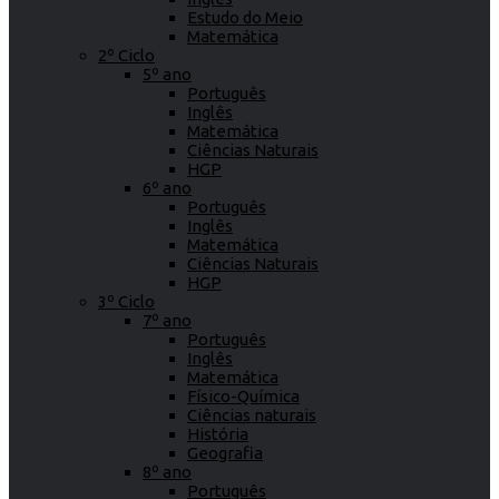
Estudo do Meio
Matemática
2º Ciclo
5º ano
Português
Inglês
Matemática
Ciências Naturais
HGP
6º ano
Português
Inglês
Matemática
Ciências Naturais
HGP
3º Ciclo
7º ano
Português
Inglês
Matemática
Físico-Química
Ciências naturais
História
Geografia
8º ano
Português