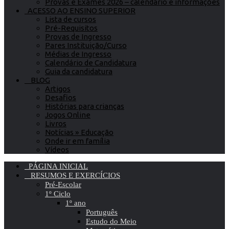
Provas e Exames 2026 – calendário e informações
ACESSO AO ENSINO SUPERIOR
Lista de cursos
Pré-Requisitos
Provas de Ingresso
Pares Instituição/Curso
Médias de Ingresso
Calendário de Candidatura
Guia da candidatura
BLOG
Artigos
Desafios
Histórias para crianças
Jogos Online
Livros
Notícias » Educação
Onde ir em família
Vídeos
PÁGINA INICIAL
RESUMOS E EXERCÍCIOS
Pré-Escolar
1º Ciclo
1º ano
Português
Estudo do Meio