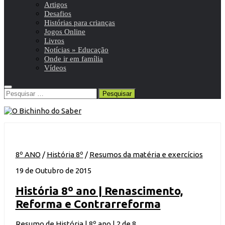
Artigos
Desafios
Histórias para crianças
Jogos Online
Livros
Notícias » Educação
Onde ir em família
Vídeos
Pesquisar
por:
8º ANO
/
História 8º
/
Resumos da matéria e exercícios
19 de Outubro de 2015
História 8º ano | Renascimento,
Reforma e Contrarreforma
Resumo de História | 8º ano | 2 de 8