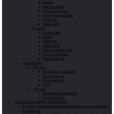
Inglês
Matemática
Físico-Química
Ciências Naturais
História
Geografia
9º ano
Português
Inglês
História
Geografia
Ciências Naturais
Físico-Química
Matemática
Secundário
10º ano
Biologia e Geologia
Economia A
Geografia A
HCA
11º ano
Biologia e Geologia
Economia A
PROVAS E EXAMES NACIONAIS
Provas e Exames de anos anteriores – enunciados
e critérios