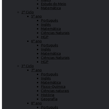
Estudo do Meio
Matemática
2º Ciclo
5º ano
Português
Inglês
Matemática
Ciências Naturais
HGP
6º ano
Português
Inglês
Matemática
Ciências Naturais
HGP
3º Ciclo
7º ano
Português
Inglês
Matemática
Físico-Química
Ciências naturais
História
Geografia
8º ano
Português