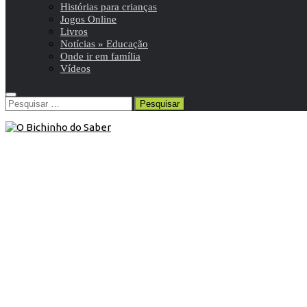
Histórias para crianças
Jogos Online
Livros
Notícias » Educação
Onde ir em família
Vídeos
Pesquisar
por:
1º ANO
/
Português 1º
/
Resumos da matéria e exercícios
21 de Julho de 2017
Português 1º ano | Matéria, resumos
e exercícios
Aprendizagens essenciais, conteúdos programáticos,
programa, matérias, vídeo-aulas, resumos, exercícios de
português 1o ano