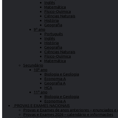
Inglês
Matemática
Físico-Química
Ciências Naturais
História
Geografia
9º ano
Português
Inglês
História
Geografia
Ciências Naturais
Físico-Química
Matemática
Secundário
10º ano
Biologia e Geologia
Economia A
Geografia A
HCA
11º ano
Biologia e Geologia
Economia A
PROVAS E EXAMES NACIONAIS
Provas e Exames de anos anteriores – enunciados e c
Provas e Exames 2026 – calendário e informações