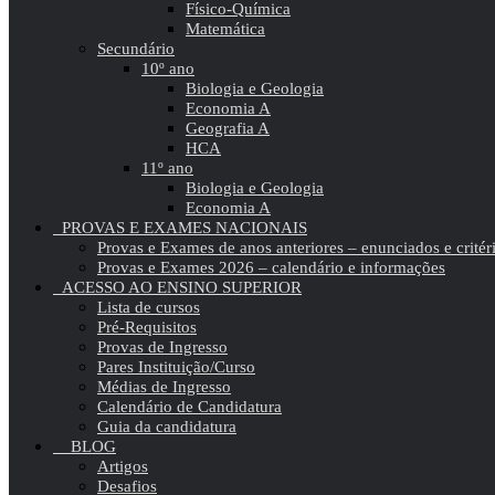
Físico-Química
Matemática
Secundário
10º ano
Biologia e Geologia
Economia A
Geografia A
HCA
11º ano
Biologia e Geologia
Economia A
PROVAS E EXAMES NACIONAIS
Provas e Exames de anos anteriores – enunciados e critér
Provas e Exames 2026 – calendário e informações
ACESSO AO ENSINO SUPERIOR
Lista de cursos
Pré-Requisitos
Provas de Ingresso
Pares Instituição/Curso
Médias de Ingresso
Calendário de Candidatura
Guia da candidatura
BLOG
Artigos
Desafios