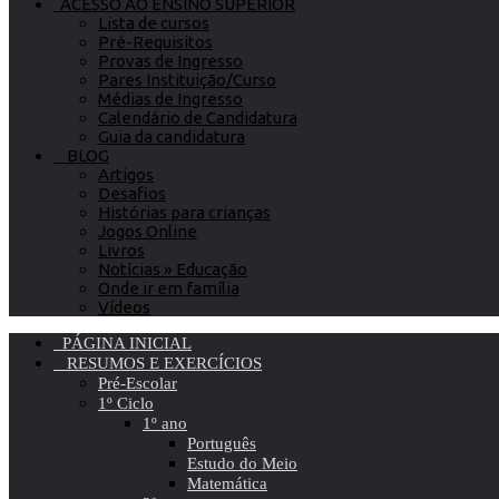
ACESSO AO ENSINO SUPERIOR
Lista de cursos
Pré-Requisitos
Provas de Ingresso
Pares Instituição/Curso
Médias de Ingresso
Calendário de Candidatura
Guia da candidatura
BLOG
Artigos
Desafios
Histórias para crianças
Jogos Online
Livros
Notícias » Educação
Onde ir em família
Vídeos
PÁGINA INICIAL
RESUMOS E EXERCÍCIOS
Pré-Escolar
1º Ciclo
1º ano
Português
Estudo do Meio
Matemática