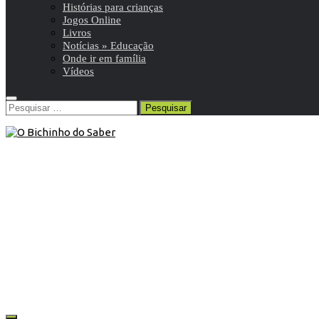
Histórias para crianças
Jogos Online
Livros
Notícias » Educação
Onde ir em família
Vídeos
Pesquisar
por:
8º ANO
/
Geografia 8º
/
Resumos da matéria e exercícios
20 de Outubro de 2015
Geografia 8º ano | A Pesca
Resumo de Geografia | 8º ano | 8 de 12