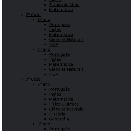
Estudo do Meio
Matemática
2º Ciclo
5º ano
Português
Inglês
Matemática
Ciências Naturais
HGP
6º ano
Português
Inglês
Matemática
Ciências Naturais
HGP
3º Ciclo
7º ano
Português
Inglês
Matemática
Físico-Química
Ciências naturais
História
Geografia
8º ano
Português