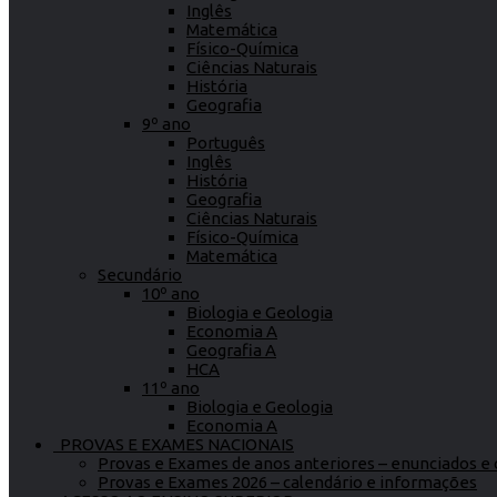
Inglês
Matemática
Físico-Química
Ciências Naturais
História
Geografia
9º ano
Português
Inglês
História
Geografia
Ciências Naturais
Físico-Química
Matemática
Secundário
10º ano
Biologia e Geologia
Economia A
Geografia A
HCA
11º ano
Biologia e Geologia
Economia A
PROVAS E EXAMES NACIONAIS
Provas e Exames de anos anteriores – enunciados e c
Provas e Exames 2026 – calendário e informações