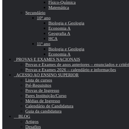
Físico-Química
Matemática
Secundário
10º ano
Biologia e Geologia
Economia A
Geografia A
HCA
11º ano
Biologia e Geologia
Economia A
PROVAS E EXAMES NACIONAIS
Provas e Exames de anos anteriores – enunciados e critér
Provas e Exames 2026 – calendário e informações
ACESSO AO ENSINO SUPERIOR
Lista de cursos
Pré-Requisitos
Provas de Ingresso
Pares Instituição/Curso
Médias de Ingresso
Calendário de Candidatura
Guia da candidatura
BLOG
Artigos
Desafios