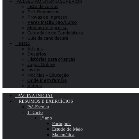
ACESSO AO ENSINO SUPERIOR
Lista de cursos
Pré-Requisitos
Provas de Ingresso
Pares Instituição/Curso
Médias de Ingresso
Calendário de Candidatura
Guia da candidatura
BLOG
Artigos
Desafios
Histórias para crianças
Jogos Online
Livros
Notícias » Educação
Onde ir em família
Vídeos
PÁGINA INICIAL
RESUMOS E EXERCÍCIOS
Pré-Escolar
1º Ciclo
1º ano
Português
Estudo do Meio
Matemática