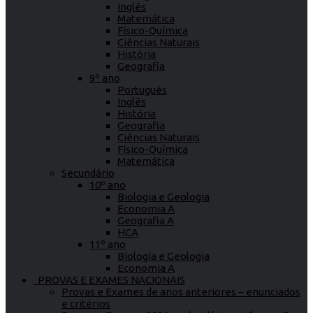
Inglês
Matemática
Físico-Química
Ciências Naturais
História
Geografia
9º ano
Português
Inglês
História
Geografia
Ciências Naturais
Físico-Química
Matemática
Secundário
10º ano
Biologia e Geologia
Economia A
Geografia A
HCA
11º ano
Biologia e Geologia
Economia A
PROVAS E EXAMES NACIONAIS
Provas e Exames de anos anteriores – enunciados
e critérios