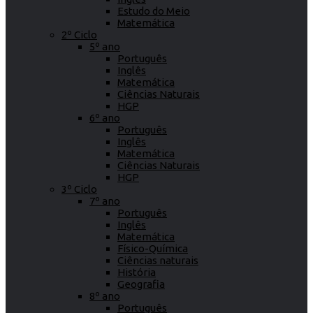
Estudo do Meio
Matemática
2º Ciclo
5º ano
Português
Inglês
Matemática
Ciências Naturais
HGP
6º ano
Português
Inglês
Matemática
Ciências Naturais
HGP
3º Ciclo
7º ano
Português
Inglês
Matemática
Físico-Química
Ciências naturais
História
Geografia
8º ano
Português