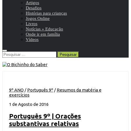
Artigos
Desafios
Histórias para crianças
Jogos Online
Livros
Notícias » Educação
Onde ir em família
Vídeos
Pesquisar
por:
9º ANO
/
Português 9º
/
Resumos da matéria e
exercícios
1 de Agosto de 2016
Português 9º | Orações
substantivas relativas