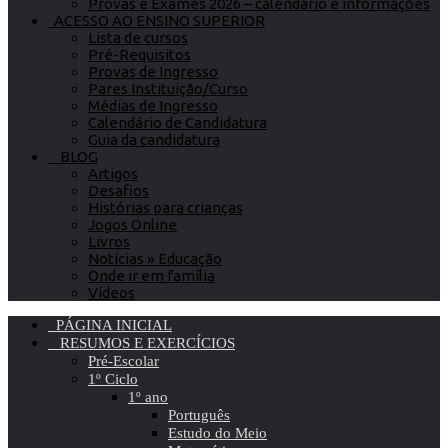
Provas e Exames 2026 – calendário e informações
ACESSO AO ENSINO SUPERIOR
Lista de cursos
Pré-Requisitos
Provas de Ingresso
Pares Instituição/Curso
Médias de Ingresso
Calendário de Candidatura
Guia da candidatura
BLOG
Artigos
Desafios
Histórias para crianças
Jogos Online
Livros
Notícias » Educação
Onde ir em família
Vídeos
PÁGINA INICIAL
RESUMOS E EXERCÍCIOS
Pré-Escolar
1º Ciclo
1º ano
Português
Estudo do Meio