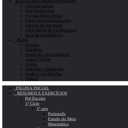
ACESSO AO ENSINO SUPERIOR
Lista de cursos
Pré-Requisitos
Provas de Ingresso
Pares Instituição/Curso
Médias de Ingresso
Calendário de Candidatura
Guia da candidatura
BLOG
Artigos
Desafios
Histórias para crianças
Jogos Online
Livros
Notícias » Educação
Onde ir em família
Vídeos
PÁGINA INICIAL
RESUMOS E EXERCÍCIOS
Pré-Escolar
1º Ciclo
1º ano
Português
Estudo do Meio
Matemática