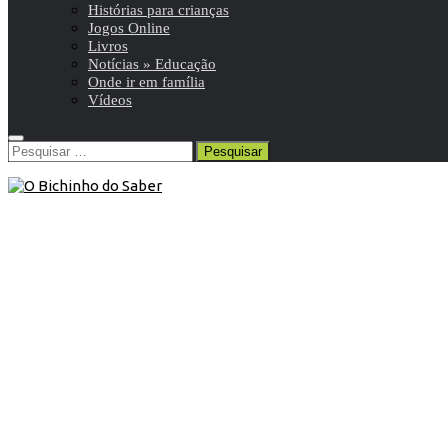
Histórias para crianças
Jogos Online
Livros
Notícias » Educação
Onde ir em família
Vídeos
Pesquisar
por:
Blog
/
Onde ir em família
13 de Novembro de 2020
Onde ir: Museu da Marioneta
O Museu está aberto de terça a sexta-feira, entre as
11h00 e as 17h00 (últimas entradas 16h30).
Sábados e domingos, das 10h00 às 12h00 (últimas entradas
11h30).