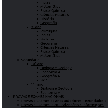
Inglês
Matemática
Físico-Química
Ciências Naturais
História
Geografia
9º ano
Português
Inglês
História
Geografia
Ciências Naturais
Físico-Química
Matemática
Secundário
10º ano
Biologia e Geologia
Economia A
Geografia A
HCA
11º ano
Biologia e Geologia
Economia A
PROVAS E EXAMES NACIONAIS
Provas e Exames de anos anteriores – enunciados e c
Provas e Exames 2026 – calendário e informações