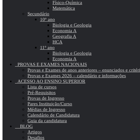
Físico-Química
Matemática
Secundário
10º ano
Biologia e Geologia
Economia A
Geografia A
HCA
11º ano
Biologia e Geologia
Economia A
PROVAS E EXAMES NACIONAIS
Provas e Exames de anos anteriores – enunciados e critér
Provas e Exames 2026 – calendário e informações
ACESSO AO ENSINO SUPERIOR
Lista de cursos
Pré-Requisitos
Provas de Ingresso
Pares Instituição/Curso
Médias de Ingresso
Calendário de Candidatura
Guia da candidatura
BLOG
Artigos
Desafios