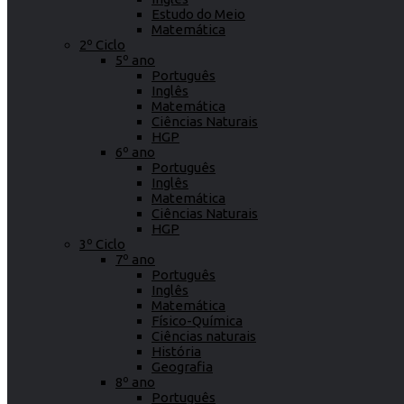
Estudo do Meio
Matemática
2º Ciclo
5º ano
Português
Inglês
Matemática
Ciências Naturais
HGP
6º ano
Português
Inglês
Matemática
Ciências Naturais
HGP
3º Ciclo
7º ano
Português
Inglês
Matemática
Físico-Química
Ciências naturais
História
Geografia
8º ano
Português