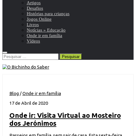
Artigos
Desafios
Histórias para crianças
Jogos Online
Livros
Notícias » Educação
Onde ir em família
Vídeos
Pesquisar
por:
Blog
/
Onde ir em família
17 de Abril de 2020
Onde ir: Visita Virtual ao Mosteiro
dos Jerónimos
Passeios em família, sem sair de casa. Esta sexta-feira