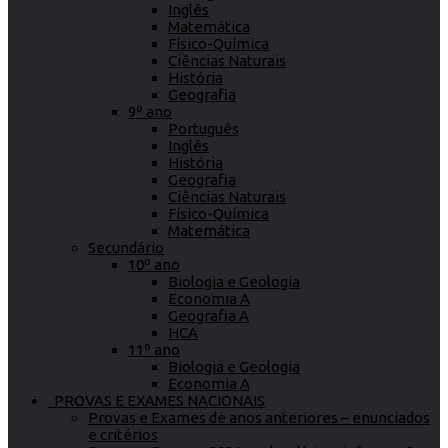
Inglês
Matemática
Físico-Química
Ciências Naturais
História
Geografia
9º ano
Português
Inglês
História
Geografia
Ciências Naturais
Físico-Química
Matemática
Secundário
10º ano
Biologia e Geologia
Economia A
Geografia A
HCA
11º ano
Biologia e Geologia
Economia A
PROVAS E EXAMES NACIONAIS
Provas e Exames de anos anteriores – enunciados
e critérios