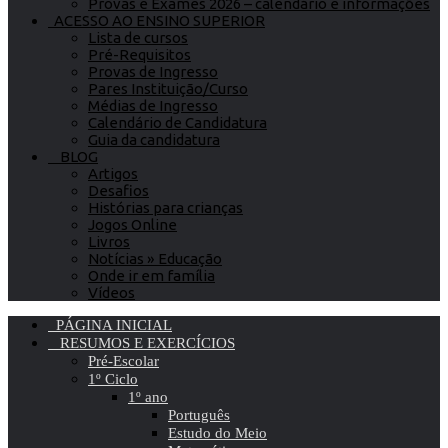
Provas e Exames 2026 – calendário e informações
ACESSO AO ENSINO SUPERIOR
Lista de cursos
Pré-Requisitos
Provas de Ingresso
Pares Instituição/Curso
Médias de Ingresso
Calendário de Candidatura
Guia da candidatura
BLOG
Artigos
Desafios
Histórias para crianças
Jogos Online
Livros
Notícias » Educação
Onde ir em família
Vídeos
PÁGINA INICIAL
RESUMOS E EXERCÍCIOS
Pré-Escolar
1º Ciclo
1º ano
Português
Estudo do Meio