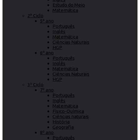
Estudo do Meio
Matemática
2º Ciclo
5º ano
Português
Inglês
Matemática
Ciências Naturais
HGP
6º ano
Português
Inglês
Matemática
Ciências Naturais
HGP
3º Ciclo
7º ano
Português
Inglês
Matemática
Físico-Química
Ciências naturais
História
Geografia
8º ano
Português