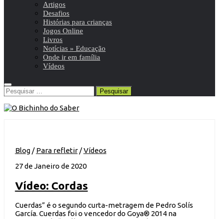
Artigos
Desafios
Histórias para crianças
Jogos Online
Livros
Notícias » Educação
Onde ir em família
Vídeos
Pesquisar
por:
Blog
/
Para refletir
/
Vídeos
27 de Janeiro de 2020
Vídeo: Cordas
Cuerdas” é o segundo curta-metragem de Pedro Solís
García. Cuerdas foi o vencedor do Goya® 2014 na