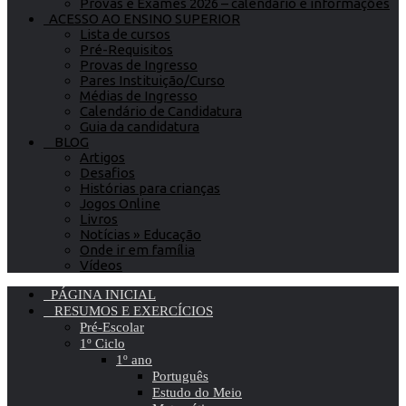
Provas e Exames 2026 – calendário e informações
ACESSO AO ENSINO SUPERIOR
Lista de cursos
Pré-Requisitos
Provas de Ingresso
Pares Instituição/Curso
Médias de Ingresso
Calendário de Candidatura
Guia da candidatura
BLOG
Artigos
Desafios
Histórias para crianças
Jogos Online
Livros
Notícias » Educação
Onde ir em família
Vídeos
PÁGINA INICIAL
RESUMOS E EXERCÍCIOS
Pré-Escolar
1º Ciclo
1º ano
Português
Estudo do Meio