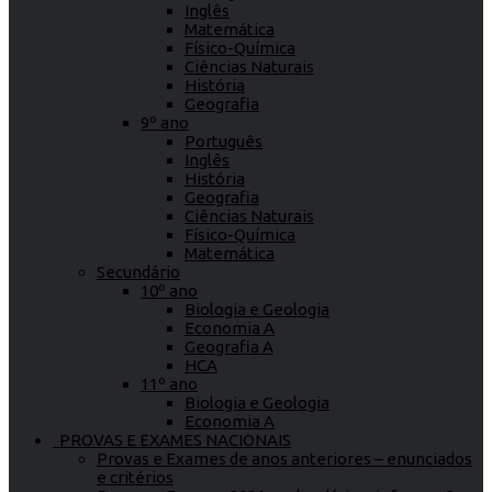
Inglês
Matemática
Físico-Química
Ciências Naturais
História
Geografia
9º ano
Português
Inglês
História
Geografia
Ciências Naturais
Físico-Química
Matemática
Secundário
10º ano
Biologia e Geologia
Economia A
Geografia A
HCA
11º ano
Biologia e Geologia
Economia A
PROVAS E EXAMES NACIONAIS
Provas e Exames de anos anteriores – enunciados
e critérios