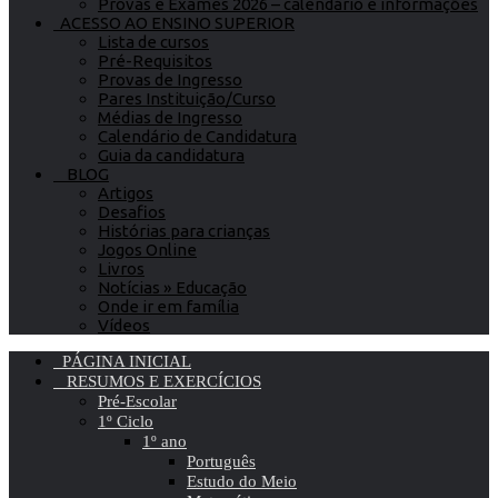
Provas e Exames 2026 – calendário e informações
ACESSO AO ENSINO SUPERIOR
Lista de cursos
Pré-Requisitos
Provas de Ingresso
Pares Instituição/Curso
Médias de Ingresso
Calendário de Candidatura
Guia da candidatura
BLOG
Artigos
Desafios
Histórias para crianças
Jogos Online
Livros
Notícias » Educação
Onde ir em família
Vídeos
PÁGINA INICIAL
RESUMOS E EXERCÍCIOS
Pré-Escolar
1º Ciclo
1º ano
Português
Estudo do Meio