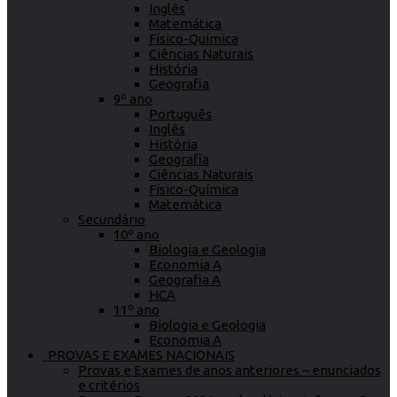
Inglês
Matemática
Físico-Química
Ciências Naturais
História
Geografia
9º ano
Português
Inglês
História
Geografia
Ciências Naturais
Físico-Química
Matemática
Secundário
10º ano
Biologia e Geologia
Economia A
Geografia A
HCA
11º ano
Biologia e Geologia
Economia A
PROVAS E EXAMES NACIONAIS
Provas e Exames de anos anteriores – enunciados
e critérios