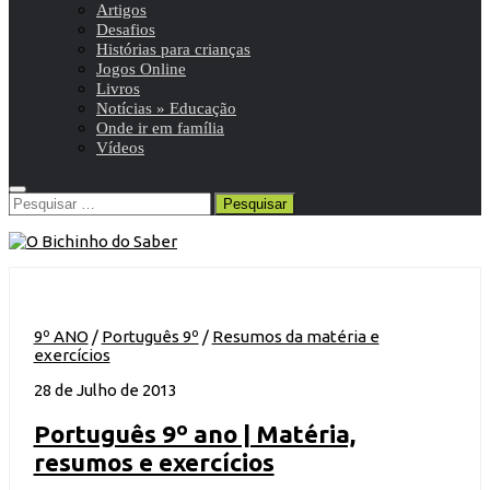
Artigos
Desafios
Histórias para crianças
Jogos Online
Livros
Notícias » Educação
Onde ir em família
Vídeos
Pesquisar
por:
9º ANO
/
Português 9º
/
Resumos da matéria e
exercícios
28 de Julho de 2013
Português 9º ano | Matéria,
resumos e exercícios