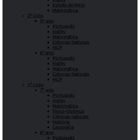
Estudo do Meio
Matemática
2º Ciclo
5º ano
Português
Inglês
Matemática
Ciências Naturais
HGP
6º ano
Português
Inglês
Matemática
Ciências Naturais
HGP
3º Ciclo
7º ano
Português
Inglês
Matemática
Físico-Química
Ciências naturais
História
Geografia
8º ano
Português