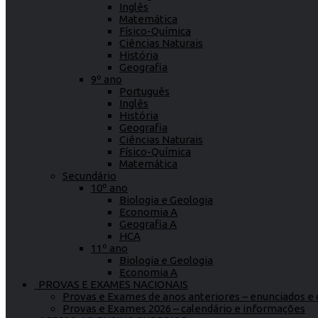
Inglês
Matemática
Físico-Química
Ciências Naturais
História
Geografia
9º ano
Português
Inglês
História
Geografia
Ciências Naturais
Físico-Química
Matemática
Secundário
10º ano
Biologia e Geologia
Economia A
Geografia A
HCA
11º ano
Biologia e Geologia
Economia A
PROVAS E EXAMES NACIONAIS
Provas e Exames de anos anteriores – enunciados e c
Provas e Exames 2026 – calendário e informações