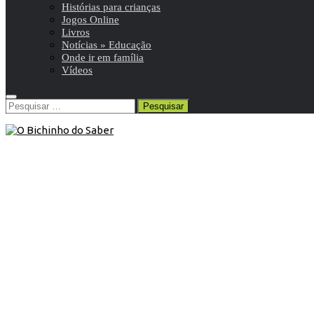
Histórias para crianças
Jogos Online
Livros
Notícias » Educação
Onde ir em família
Vídeos
Pesquisar
por:
9º ANO
/
Inglês 9º
/
Resumos da matéria e exercícios
28 de Julho de 2013
Inglês 9º ano | Matéria, resumos e
exercícios
Aprendizagens essenciais, conteúdos programáticos,
programa, matérias, vídeo-aulas, resumos, exercícios de
inglês 9o ano