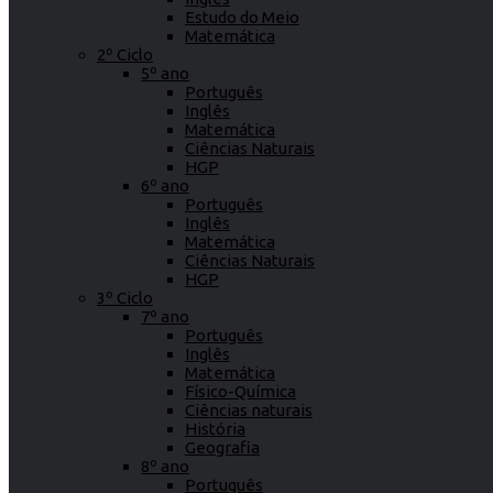
Estudo do Meio
Matemática
2º Ciclo
5º ano
Português
Inglês
Matemática
Ciências Naturais
HGP
6º ano
Português
Inglês
Matemática
Ciências Naturais
HGP
3º Ciclo
7º ano
Português
Inglês
Matemática
Físico-Química
Ciências naturais
História
Geografia
8º ano
Português