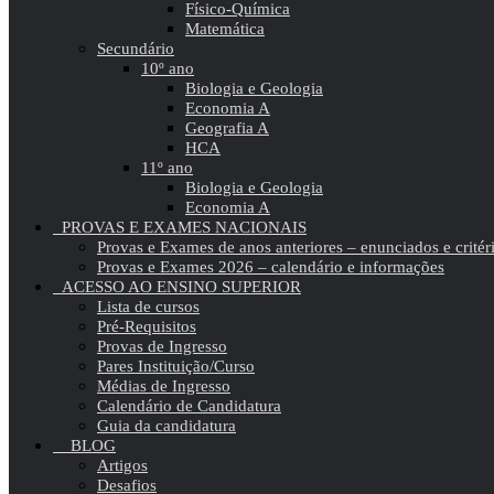
Físico-Química
Matemática
Secundário
10º ano
Biologia e Geologia
Economia A
Geografia A
HCA
11º ano
Biologia e Geologia
Economia A
PROVAS E EXAMES NACIONAIS
Provas e Exames de anos anteriores – enunciados e critér
Provas e Exames 2026 – calendário e informações
ACESSO AO ENSINO SUPERIOR
Lista de cursos
Pré-Requisitos
Provas de Ingresso
Pares Instituição/Curso
Médias de Ingresso
Calendário de Candidatura
Guia da candidatura
BLOG
Artigos
Desafios