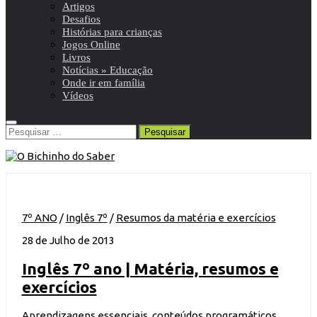
Artigos
Desafios
Histórias para crianças
Jogos Online
Livros
Notícias » Educação
Onde ir em família
Vídeos
Pesquisar
por:
7º ANO
/
Inglês 7º
/
Resumos da matéria e exercícios
28 de Julho de 2013
Inglês 7º ano | Matéria, resumos e
exercícios
Aprendizagens essenciais, conteúdos programáticos,