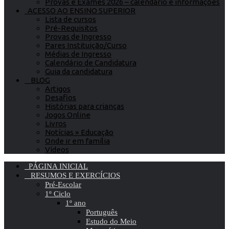
Provas e Exames 2026 – calendário e informações
ACESSO AO ENSINO SUPERIOR
Lista de cursos
Pré-Requisitos
Provas de Ingresso
Pares Instituição/Curso
Médias de Ingresso
Calendário de Candidatura
Guia da candidatura
BLOG
Artigos
Desafios
Histórias para crianças
Jogos Online
Livros
Notícias » Educação
Onde ir em família
Vídeos
PÁGINA INICIAL
RESUMOS E EXERCÍCIOS
Pré-Escolar
1º Ciclo
1º ano
Português
Estudo do Meio