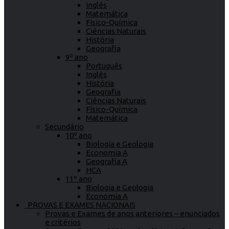
Inglês
Matemática
Físico-Química
Ciências Naturais
História
Geografia
9º ano
Português
Inglês
História
Geografia
Ciências Naturais
Físico-Química
Matemática
Secundário
10º ano
Biologia e Geologia
Economia A
Geografia A
HCA
11º ano
Biologia e Geologia
Economia A
PROVAS E EXAMES NACIONAIS
Provas e Exames de anos anteriores – enunciados
e critérios