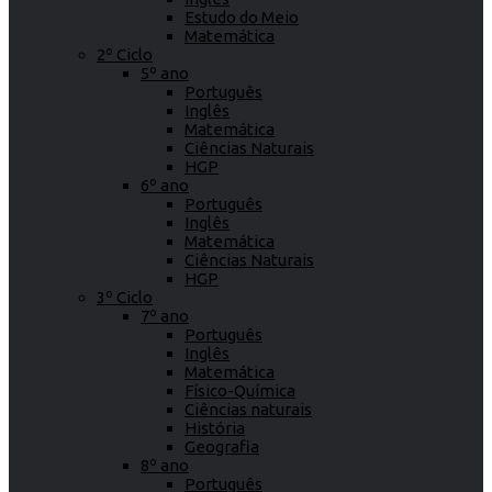
Estudo do Meio
Matemática
2º Ciclo
5º ano
Português
Inglês
Matemática
Ciências Naturais
HGP
6º ano
Português
Inglês
Matemática
Ciências Naturais
HGP
3º Ciclo
7º ano
Português
Inglês
Matemática
Físico-Química
Ciências naturais
História
Geografia
8º ano
Português