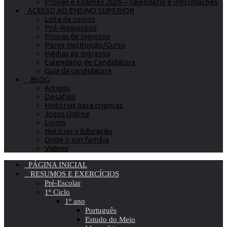
Provas e Exames 2026 – calendário e informações
ACESSO AO ENSINO SUPERIOR
Lista de cursos
Pré-Requisitos
Provas de Ingresso
Pares Instituição/Curso
Médias de Ingresso
Calendário de Candidatura
Guia da candidatura
BLOG
Artigos
Desafios
Histórias para crianças
Jogos Online
Livros
Notícias » Educação
Onde ir em família
Vídeos
PÁGINA INICIAL
RESUMOS E EXERCÍCIOS
Pré-Escolar
1º Ciclo
1º ano
Português
Estudo do Meio