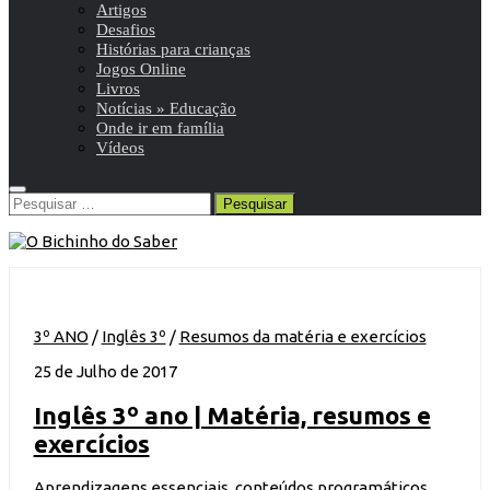
Artigos
Desafios
Histórias para crianças
Jogos Online
Livros
Notícias » Educação
Onde ir em família
Vídeos
Pesquisar
por:
3º ANO
/
Inglês 3º
/
Resumos da matéria e exercícios
25 de Julho de 2017
Inglês 3º ano | Matéria, resumos e
exercícios
Aprendizagens essenciais, conteúdos programáticos,