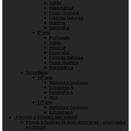
Inglês
Matemática
Físico-Química
Ciências Naturais
História
Geografia
9º ano
Português
Inglês
História
Geografia
Ciências Naturais
Físico-Química
Matemática
Secundário
10º ano
Biologia e Geologia
Economia A
Geografia A
HCA
11º ano
Biologia e Geologia
Economia A
PROVAS E EXAMES NACIONAIS
Provas e Exames de anos anteriores – enunciados
e critérios