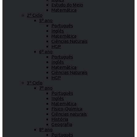
Estudo do Meio
Matemática
2º Ciclo
5º ano
Português
Inglês
Matemática
Ciências Naturais
HGP
6º ano
Português
Inglês
Matemática
Ciências Naturais
HGP
3º Ciclo
7º ano
Português
Inglês
Matemática
Físico-Química
Ciências naturais
História
Geografia
8º ano
Português