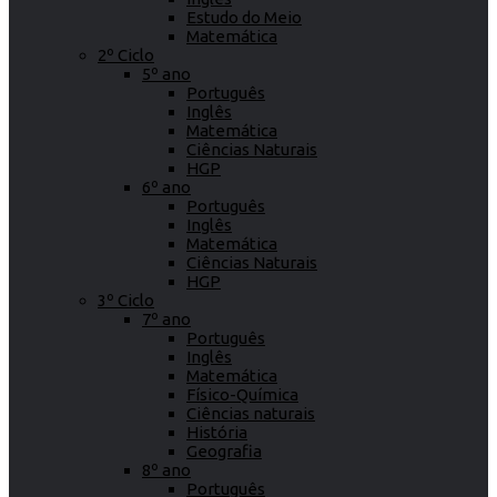
Estudo do Meio
Matemática
2º Ciclo
5º ano
Português
Inglês
Matemática
Ciências Naturais
HGP
6º ano
Português
Inglês
Matemática
Ciências Naturais
HGP
3º Ciclo
7º ano
Português
Inglês
Matemática
Físico-Química
Ciências naturais
História
Geografia
8º ano
Português