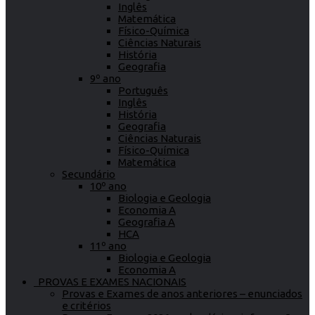
Inglês
Matemática
Físico-Química
Ciências Naturais
História
Geografia
9º ano
Português
Inglês
História
Geografia
Ciências Naturais
Físico-Química
Matemática
Secundário
10º ano
Biologia e Geologia
Economia A
Geografia A
HCA
11º ano
Biologia e Geologia
Economia A
PROVAS E EXAMES NACIONAIS
Provas e Exames de anos anteriores – enunciados
e critérios