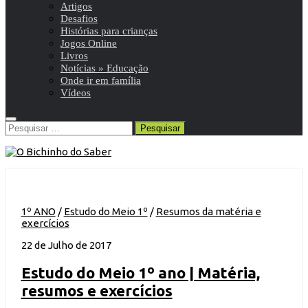
Artigos
Desafios
Histórias para crianças
Jogos Online
Livros
Notícias » Educação
Onde ir em família
Vídeos
Pesquisar
por:
1º ANO
/
Estudo do Meio 1º
/
Resumos da matéria e
exercícios
22 de Julho de 2017
Estudo do Meio 1º ano | Matéria,
resumos e exercícios