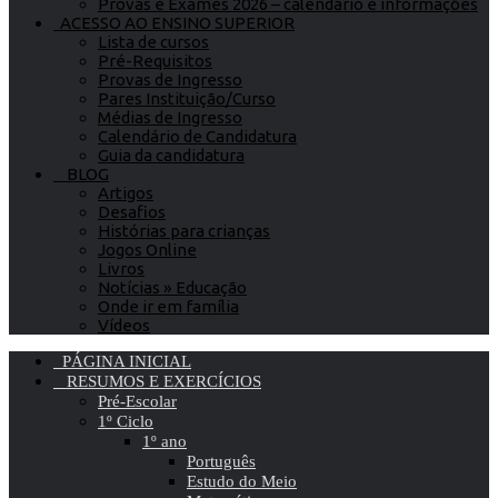
Provas e Exames 2026 – calendário e informações
ACESSO AO ENSINO SUPERIOR
Lista de cursos
Pré-Requisitos
Provas de Ingresso
Pares Instituição/Curso
Médias de Ingresso
Calendário de Candidatura
Guia da candidatura
BLOG
Artigos
Desafios
Histórias para crianças
Jogos Online
Livros
Notícias » Educação
Onde ir em família
Vídeos
PÁGINA INICIAL
RESUMOS E EXERCÍCIOS
Pré-Escolar
1º Ciclo
1º ano
Português
Estudo do Meio